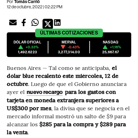
Por
Tomás Carrió
12 de octubre, 2022 | 02:22 PM
ÚLTIMAS
COTIZACIONES
DÓLAR OFICIAL
MERVAL
NASDAQ
+0.33%
-0.43%
+1.16%
1,492.6223
3,277,314.00
25,667.67
Buenos Aires — Tal como se anticipaba,
el
dólar blue recalentó este miércoles, 12 de
octubre
. Luego de que el Gobierno anunciara
ayer el
para los gastos con
nuevo recargo
tarjeta en moneda extranjera superiores a
US$300 por mes
, la divisa que se negocia en el
mercado informal mostró un salto de $9 para
alcanzar los
$285 para la compra y $289 para
la venta
.