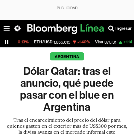
PUBLICIDAD
Ingresar
3%
ETH/USD
-1.40%
Visa
+1.14%
MercadoLi
1,855.615
370.31
ARGENTINA
Dólar Qatar: tras el
anuncio, qué puede
pasar con el blue en
Argentina
Tras el encarecimiento del precio del dólar para
quienes gasten en el exterior más de US$300 por mes,
la divisa avanza en el mercado informal este