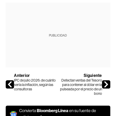
PUBLICIDAD
Anterior
Siguiente
IPC de julio 2026: de cuánto
Detectan ventas del Tesoro
sería la inflación, según las
para contener al dólar en la
consultoras
pulseada por el precio de un
bono
Convierta
Bloomberg Línea
en su fuente de