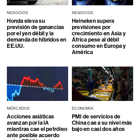
NEGOCIOS
NEGOCIOS
Honda eleva su
Heineken supera
previsión de ganancias
previsiones por
por el yen débil y la
crecimiento en Asia y
demanda de híbridos en
África pese al débil
EE.UU.
consumo en Europa y
América
MERCADOS
ECONOMÍA
Acciones asiáticas
PMI de servicios de
avanzan por la IA
China cae a su nivel más
mientras cae el petróleo
bajo en casi dos años
ante posible acuerdo