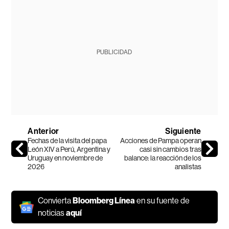
PUBLICIDAD
Anterior
Siguiente
Fechas de la visita del papa
Acciones de Pampa operan
León XIV a Perú, Argentina y
casi sin cambios tras
Uruguay en noviembre de
balance: la reacción de los
2026
analistas
Convierta
Bloomberg Línea
en su fuente de
noticias
aquí