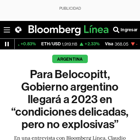
PUBLICIDAD
Ingresar
.83%
ETH/USD
+2.33%
Visa
-0.42%
Merca
1,919.118
368.05
ARGENTINA
Para Belocopitt,
Gobierno argentino
llegará a 2023 en
“condiciones delicadas,
pero no explosivas”
En una entrevista con Bloomberg Línea, Claudio