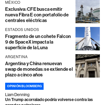
MÉXICO
Exclusiva: CFE busca emitir
nueva Fibra E con portafolio de
centrales eléctricas
ESTADOS UNIDOS
Fragmento de un cohete Falcon
9 de SpaceX impacta la
superficie de la Luna
ARGENTINA
Argentina y China renuevan
swap de monedas: se extiende el
plazo a cinco años
OPINIÓN BLOOMBERG
Liam Denning
Un Trump acorralado podría volverse contra las