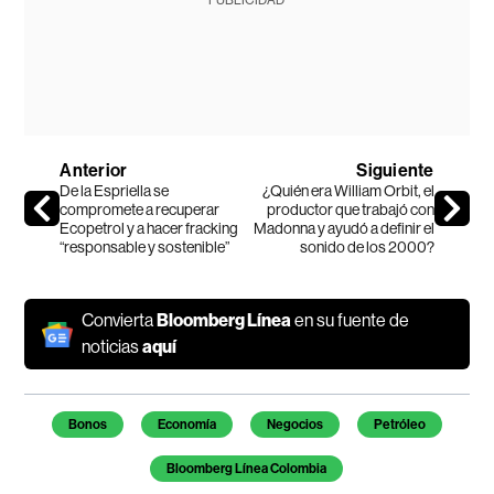
PUBLICIDAD
Anterior
Siguiente
De la Espriella se
¿Quién era William Orbit, el
compromete a recuperar
productor que trabajó con
Ecopetrol y a hacer fracking
Madonna y ayudó a definir el
“responsable y sostenible”
sonido de los 2000?
Convierta
Bloomberg Línea
en su fuente de
noticias
aquí
Temas de este artículo
Bonos
Economía
Negocios
Petróleo
Bloomberg Línea Colombia