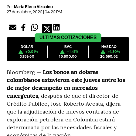
Por
Maria Elena Vizcaíno
27 de octubre, 2022 | 04:22 PM
ÚLTIMAS
COTIZACIONES
DÓLAR
BVC
NASDAQ
+0.01%
+1.41%
+1.30%
3,159.60
15,800.00
26,690.62
Bloomberg —
Los bonos en dólares
colombianos estuvieron este jueves entre los
de mejor desempeño en mercados
emergentes
, después de que el director de
Crédito Público, José Roberto Acosta, dijera
que la adjudicación de nuevos contratos de
exploración petrolera en Colombia estará
determinada por las necesidades fiscales y
económicas de la nación.