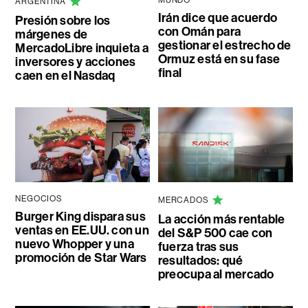
ARGENTINA
Irán dice que acuerdo
Presión sobre los
con Omán para
márgenes de
gestionar el estrecho de
MercadoLibre inquieta a
Ormuz está en su fase
inversores y acciones
final
caen en el Nasdaq
NEGOCIOS
MERCADOS
Burger King dispara sus
La acción más rentable
ventas en EE.UU. con un
del S&P 500 cae con
nuevo Whopper y una
fuerza tras sus
promoción de Star Wars
resultados: qué
preocupa al mercado