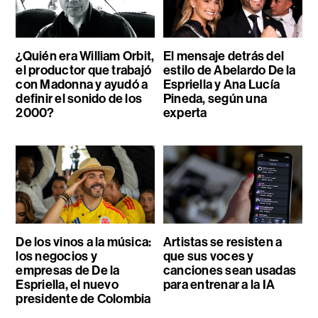
¿Quién era William Orbit,
El mensaje detrás del
el productor que trabajó
estilo de Abelardo De la
con Madonna y ayudó a
Espriella y Ana Lucía
definir el sonido de los
Pineda, según una
2000?
experta
De los vinos a la música:
Artistas se resisten a
los negocios y
que sus voces y
empresas de De la
canciones sean usadas
Espriella, el nuevo
para entrenar a la IA
presidente de Colombia