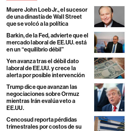
Muere John Loeb Jr., el sucesor
de una dinastía de Wall Street
que se volcó a la política
Barkin, de la Fed, advierte que el
mercado laboral de EE.UU. está
en un “equilibrio débil”
Yen avanza tras el débil dato
laboral de EE.UU. y crece la
alerta por posible intervención
Trump dice que avanzan las
negociaciones sobre Ormuz
mientras Irán evalúa veto a
EE.UU.
Cencosud reporta pérdidas
trimestrales por costos de su