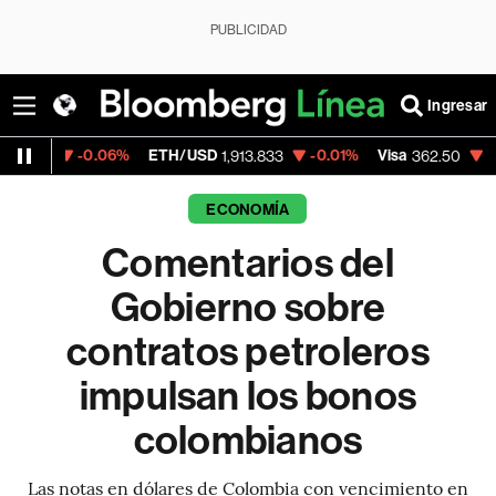
PUBLICIDAD
Ingresar
-0.06%
ETH/USD
-0.01%
Visa
-2.15%
Mer
1,913.833
362.50
ECONOMÍA
Comentarios del
Gobierno sobre
contratos petroleros
impulsan los bonos
colombianos
Las notas en dólares de Colombia con vencimiento en