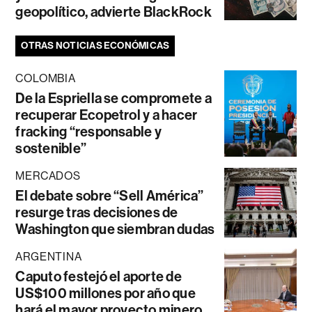
geopolítico, advierte BlackRock
OTRAS NOTICIAS ECONÓMICAS
COLOMBIA
De la Espriella se compromete a
recuperar Ecopetrol y a hacer
fracking “responsable y
sostenible”
MERCADOS
El debate sobre “Sell América”
resurge tras decisiones de
Washington que siembran dudas
ARGENTINA
Caputo festejó el aporte de
US$100 millones por año que
hará el mayor proyecto minero