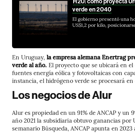
H2U: cómo proyecta Ur
verde en 2040
El gobierno presentó una ho
US$1,2 por kilo, posiciona
En Uruguay,
la empresa alemana Enertrag pre
verde al año.
El proyecto que se ubicará en 
fuentes energía eólica y fotovoltaicas con ca
instancia, el hidrógeno verde se procesará en
Los negocios de Alur
Alur es propiedad en un 91% de ANCAP y un 9%
año 2021 la subsidiaria obtuvo ganancias por 
semanario Búsqueda, ANCAP apunta en 2023 a 