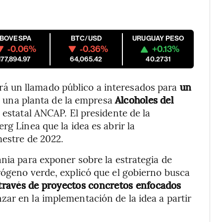
IBOVESPA
BTC/USD
URUGUAY PESO
-0.06%
-0.36%
+0.13%
177,894.97
64,065.42
40.2731
 un llamado público a interesados para
un
 una planta de la empresa
Alcoholes del
a estatal ANCAP. El presidente de la
rg Línea que la idea es abrir la
mestre de 2022.
ania para exponer sobre la estrategia de
rógeno verde, explicó que el gobierno busca
a través de proyectos concretos enfocados
zar en la implementación de la idea a partir