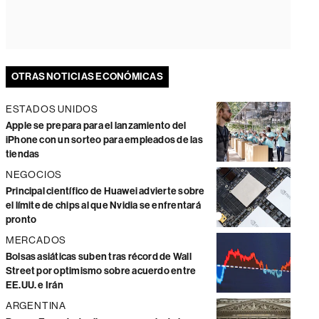
OTRAS NOTICIAS ECONÓMICAS
ESTADOS UNIDOS
Apple se prepara para el lanzamiento del
iPhone con un sorteo para empleados de las
tiendas
NEGOCIOS
Principal científico de Huawei advierte sobre
el límite de chips al que Nvidia se enfrentará
pronto
MERCADOS
Bolsas asiáticas suben tras récord de Wall
Street por optimismo sobre acuerdo entre
EE.UU. e Irán
ARGENTINA