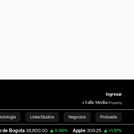
Ingresar
ecnología
Línea Studios
Negocios
Podcasts
8,800.00
Apple
309.25
USD COP
3,195.9
0.00%
+1.97%
English