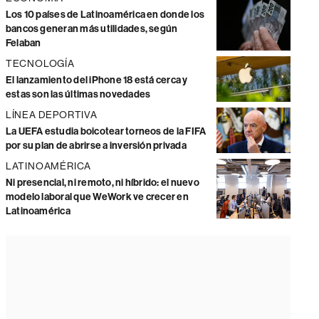
Los 10 países de Latinoamérica en donde los
bancos generan más utilidades, según
Felaban
TECNOLOGÍA
El lanzamiento del iPhone 18 está cerca y
estas son las últimas novedades
LÍNEA DEPORTIVA
La UEFA estudia boicotear torneos de la FIFA
por su plan de abrirse a inversión privada
LATINOAMÉRICA
Ni presencial, ni remoto, ni híbrido: el nuevo
modelo laboral que WeWork ve crecer en
Latinoamérica