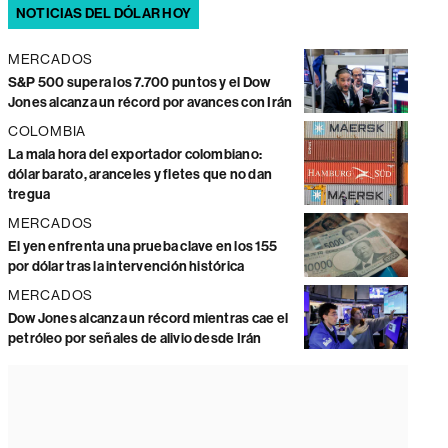
NOTICIAS DEL DÓLAR HOY
MERCADOS
S&P 500 supera los 7.700 puntos y el Dow
Jones alcanza un récord por avances con Irán
COLOMBIA
La mala hora del exportador colombiano:
dólar barato, aranceles y fletes que no dan
tregua
MERCADOS
El yen enfrenta una prueba clave en los 155
por dólar tras la intervención histórica
MERCADOS
Dow Jones alcanza un récord mientras cae el
petróleo por señales de alivio desde Irán