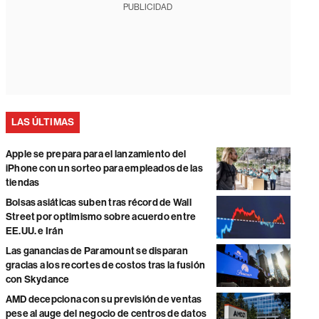
PUBLICIDAD
LAS ÚLTIMAS
Apple se prepara para el lanzamiento del
iPhone con un sorteo para empleados de las
tiendas
Bolsas asiáticas suben tras récord de Wall
Street por optimismo sobre acuerdo entre
EE.UU. e Irán
Las ganancias de Paramount se disparan
gracias a los recortes de costos tras la fusión
con Skydance
AMD decepciona con su previsión de ventas
pese al auge del negocio de centros de datos