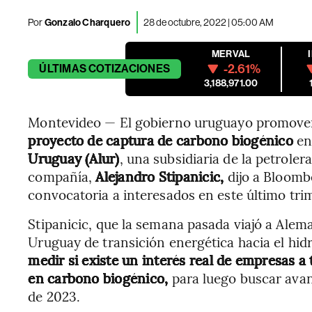
Por
Gonzalo Charquero
28 de octubre, 2022 | 05:00 AM
MERVAL
-2.61%
ÚLTIMAS
COTIZACIONES
3,188,971.00
Montevideo — El gobierno uruguayo promoverá
proyecto de captura de carbono biogénico
en
Uruguay (Alur)
, una subsidiaria de la petroler
compañía,
Alejandro Stipanicic,
dijo a Bloombe
convocatoria a interesados en este último tri
Stipanicic, que la semana pasada viajó a Alem
Uruguay de transición energética hacia el hid
medir si existe un interés real de empresas 
en carbono biogénico,
para luego buscar avan
de 2023.