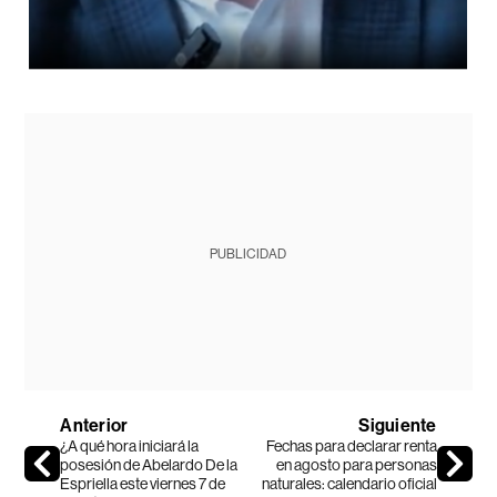
PUBLICIDAD
Anterior
Siguiente
¿A qué hora iniciará la
Fechas para declarar renta
posesión de Abelardo De la
en agosto para personas
Espriella este viernes 7 de
naturales: calendario oficial