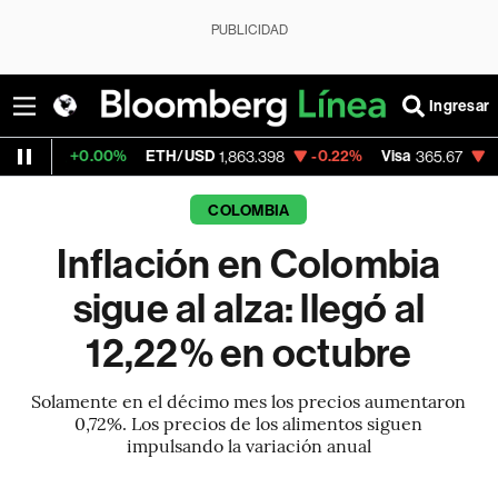
PUBLICIDAD
Ingresar
0.00%
ETH/USD
-0.22%
Visa
-0.13%
Mer
1,863.398
365.67
COLOMBIA
Inflación en Colombia
sigue al alza: llegó al
12,22% en octubre
Solamente en el décimo mes los precios aumentaron
0,72%. Los precios de los alimentos siguen
impulsando la variación anual