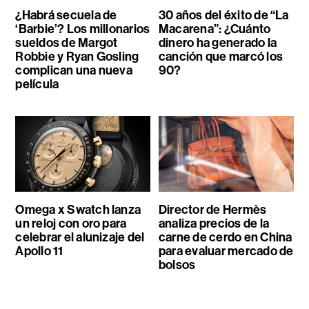
¿Habrá secuela de
30 años del éxito de “La
‘Barbie’? Los millonarios
Macarena”: ¿Cuánto
sueldos de Margot
dinero ha generado la
Robbie y Ryan Gosling
canción que marcó los
complican una nueva
90?
película
Omega x Swatch lanza
Director de Hermès
un reloj con oro para
analiza precios de la
celebrar el alunizaje del
carne de cerdo en China
Apollo 11
para evaluar mercado de
bolsos