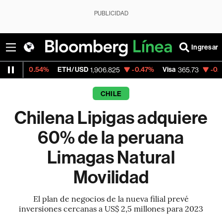
PUBLICIDAD
Ingresar
.54%
ETH/USD
-0.47%
Visa
-0.76%
Merc
1,906.825
365.73
CHILE
Chilena Lipigas adquiere
60% de la peruana
Limagas Natural
Movilidad
El plan de negocios de la nueva filial prevé
inversiones cercanas a US$ 2,5 millones para 2023