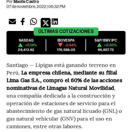
Por
Maolis Castro
07 de noviembre, 2022 | 06:32 PM
ÚLTIMAS
COTIZACIONES
NASDAQ
IBOVESPA
S&P/BMV IPC
+0.19%
-0.64%
+0.50%
26,412.62
176,588.05
66,857.73
Santiago — Lipigas está ganando terreno en
Perú.
La empresa chilena, mediante su filial
Lima Gas S.A., compró el 60% de las acciones
nominativas de Limagas Natural Movilidad
,
una compañía dedicada a la construcción y
operación de estaciones de servicio para el
abastecimiento de gas natural licuado (GNL) o
gas natural vehicular (GNV) para el uso en
camiones, entre otras labores.