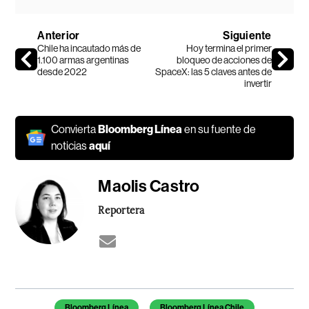
Anterior
Siguiente
Chile ha incautado más de
Hoy termina el primer
1.100 armas argentinas
bloqueo de acciones de
desde 2022
SpaceX: las 5 claves antes de
invertir
Convierta
Bloomberg Línea
en su fuente de
noticias
aquí
Maolis Castro
Reportera
Temas de este artículo
Bloomberg Línea
Bloomberg Línea Chile