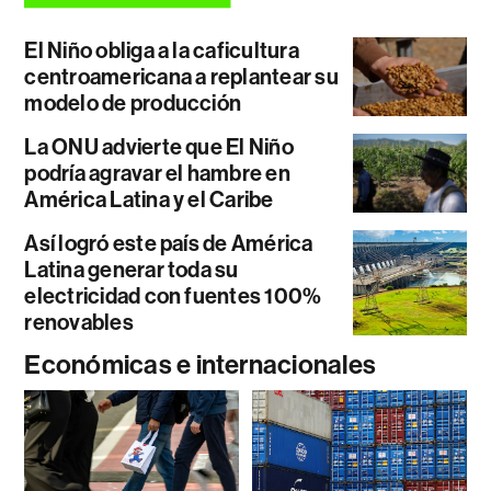
El Niño obliga a la caficultura
centroamericana a replantear su
modelo de producción
La ONU advierte que El Niño
podría agravar el hambre en
América Latina y el Caribe
Así logró este país de América
Latina generar toda su
electricidad con fuentes 100%
renovables
Económicas e internacionales