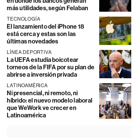
en donde los bancos generan
más utilidades, según Felaban
TECNOLOGÍA
El lanzamiento del iPhone 18
está cerca y estas son las
últimas novedades
LÍNEA DEPORTIVA
La UEFA estudia boicotear
torneos de la FIFA por su plan de
abrirse a inversión privada
LATINOAMÉRICA
Ni presencial, ni remoto, ni
híbrido: el nuevo modelo laboral
que WeWork ve crecer en
Latinoamérica