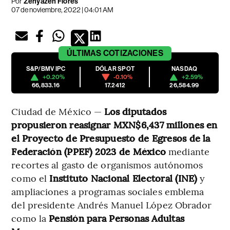
Por
Zenyazen Flores
07 de noviembre, 2022 | 04:01 AM
ÚLTIMAS
COTIZACIONES
S&P/BMV IPC
DÓLAR SPOT
NASDAQ
+0.20%
-0.10%
+2.59%
66,833.16
17.2412
26,584.99
Ciudad de México —
Los diputados
propusieron reasignar MXN$6,437 millones en
el Proyecto de Presupuesto de Egresos de la
Federación (PPEF) 2023 de México
mediante
recortes al gasto de organismos autónomos
como el
Instituto Nacional Electoral (INE)
y
ampliaciones a programas sociales emblema
del presidente Andrés Manuel López Obrador
como la
Pensión para Personas Adultas