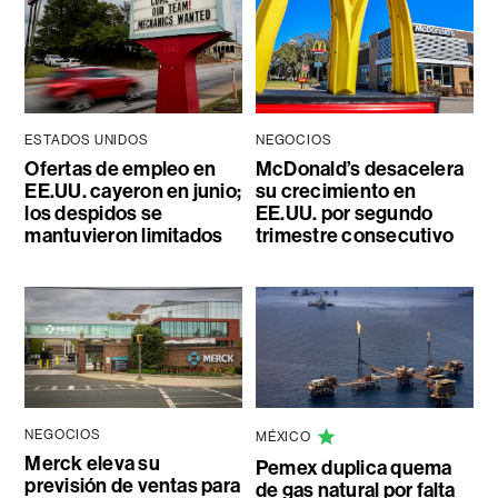
ESTADOS UNIDOS
NEGOCIOS
Ofertas de empleo en
McDonald’s desacelera
EE.UU. cayeron en junio;
su crecimiento en
los despidos se
EE.UU. por segundo
mantuvieron limitados
trimestre consecutivo
NEGOCIOS
MÉXICO
Merck eleva su
Pemex duplica quema
previsión de ventas para
de gas natural por falta