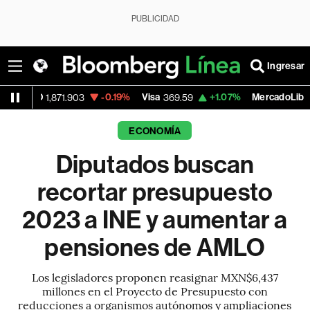
PUBLICIDAD
Ingresar
-0.19%
Visa
+1.07%
MercadoLibre
-
.903
369.59
1,890.05
ECONOMÍA
Diputados buscan
recortar presupuesto
2023 a INE y aumentar a
pensiones de AMLO
Los legisladores proponen reasignar MXN$6,437
millones en el Proyecto de Presupuesto con
reducciones a organismos autónomos y ampliaciones