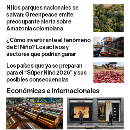
Ni los parques nacionales se
salvan: Greenpeace emite
preocupante alerta sobre
Amazonía colombiana
¿Cómo invertir ante el fenómeno
de El Niño? Los activos y
sectores que podrían ganar
Los países que ya se preparan
para el “Súper Niño 2026” y sus
posibles consecuencias
Económicas e internacionales