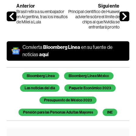
Anterior
Siguiente
Brasil retira a su embajador
Principal científico de Huawei
en Argentina, tras los insultos
advierte sobre el límite de
de Milei a Lula
chips al que Nvidia se
enfrentará pronto
Convierta
Bloomberg Línea
en su fuente de
noticias
aquí
Temas de este artículo
Bloomberg Línea
Bloomberg Línea México
Las noticias del día
Paquete Económico 2023
Presupuesto de México 2023
Pensión para las Personas Adultas Mayores
INE