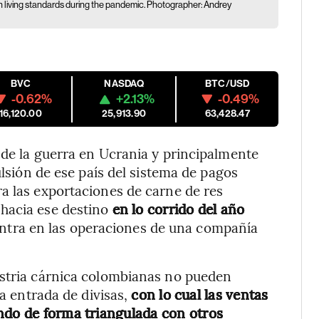
e in living standards during the pandemic. Photographer: Andrey
BVC
NASDAQ
BTC/USD
-0.62%
+2.13%
-0.49%
16,120.00
25,913.90
63,428.47
 de la guerra en Ucrania y principalmente
ulsión de ese país del sistema de pagos
a las exportaciones de carne de res
hacia ese destino
en lo corrido del año
entra en las operaciones de una compañía
ustria cárnica colombianas no pueden
la entrada de divisas,
con lo cual las ventas
ndo de forma triangulada con otros