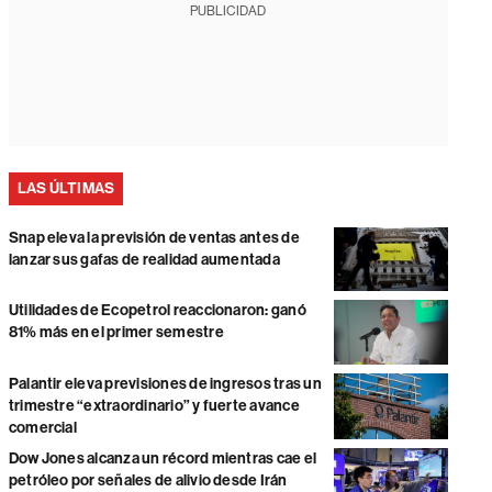
PUBLICIDAD
LAS ÚLTIMAS
Snap eleva la previsión de ventas antes de
lanzar sus gafas de realidad aumentada
Utilidades de Ecopetrol reaccionaron: ganó
81% más en el primer semestre
Palantir eleva previsiones de ingresos tras un
trimestre “extraordinario” y fuerte avance
comercial
Dow Jones alcanza un récord mientras cae el
petróleo por señales de alivio desde Irán