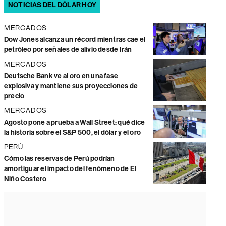
NOTICIAS DEL DÓLAR HOY
MERCADOS
Dow Jones alcanza un récord mientras cae el
petróleo por señales de alivio desde Irán
MERCADOS
Deutsche Bank ve al oro en una fase
explosiva y mantiene sus proyecciones de
precio
MERCADOS
Agosto pone a prueba a Wall Street: qué dice
la historia sobre el S&P 500, el dólar y el oro
PERÚ
Cómo las reservas de Perú podrían
amortiguar el impacto del fenómeno de El
Niño Costero