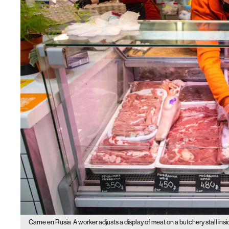
Carne en Rusia
A worker adjusts a display of meat on a butchery stall i