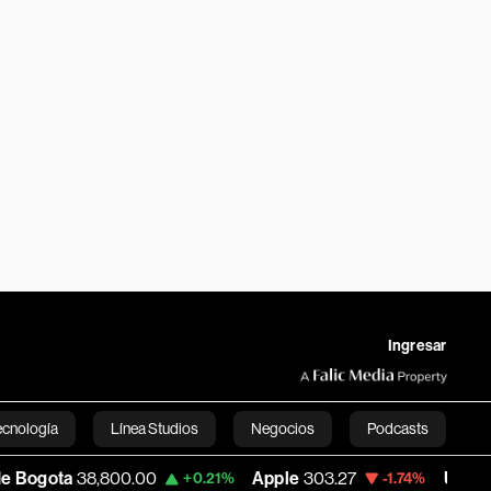
Ingresar
ecnología
Línea Studios
Negocios
Podcasts
,800.00
Apple
303.27
USD COP
3,232.9
+0.21%
-1.74%
English