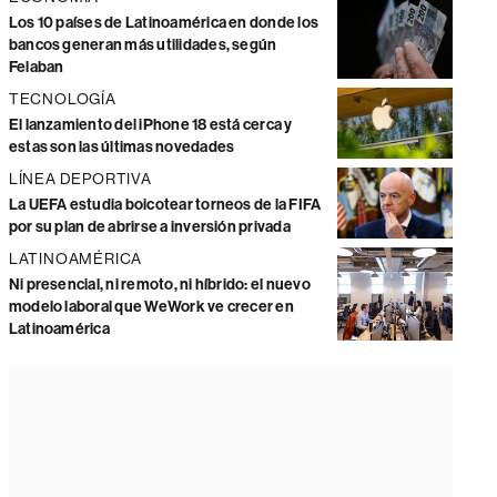
Los 10 países de Latinoamérica en donde los
bancos generan más utilidades, según
Felaban
TECNOLOGÍA
El lanzamiento del iPhone 18 está cerca y
estas son las últimas novedades
LÍNEA DEPORTIVA
La UEFA estudia boicotear torneos de la FIFA
por su plan de abrirse a inversión privada
LATINOAMÉRICA
Ni presencial, ni remoto, ni híbrido: el nuevo
modelo laboral que WeWork ve crecer en
Latinoamérica