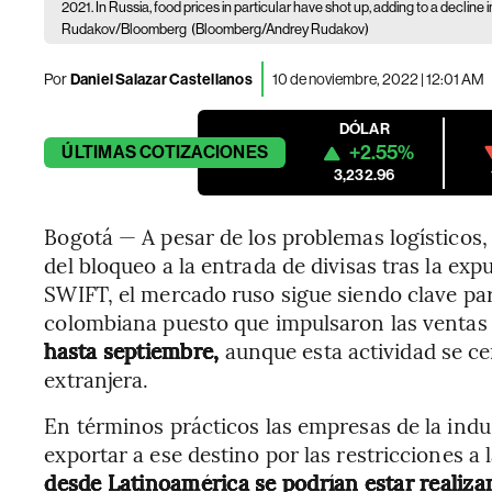
2021. In Russia, food prices in particular have shot up, adding to a declin
Rudakov/Bloomberg
(Bloomberg/Andrey Rudakov)
Por
Daniel Salazar Castellanos
10 de noviembre, 2022 | 12:01 AM
DÓLAR
+2.55%
ÚLTIMAS
COTIZACIONES
3,232.96
Bogotá — A pesar de los problemas logísticos,
del bloqueo a la entrada de divisas tras la exp
SWIFT, el mercado ruso sigue siendo clave par
colombiana puesto que impulsaron las ventas 
hasta septiembre,
aunque esta actividad se c
extranjera.
En términos prácticos las empresas de la ind
exportar a ese destino por las restricciones a 
desde Latinoamérica se podrían estar realiza