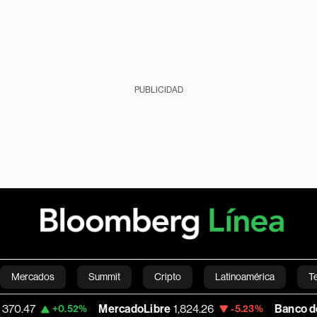
PUBLICIDAD
Mercados
Summit
Cripto
Latinoamérica
T
MercadoLibre
1,824.26
Banco de Bogota
38,
.52%
-5.23%
Green
Economía
Estilo de vida
Mundo
Videos