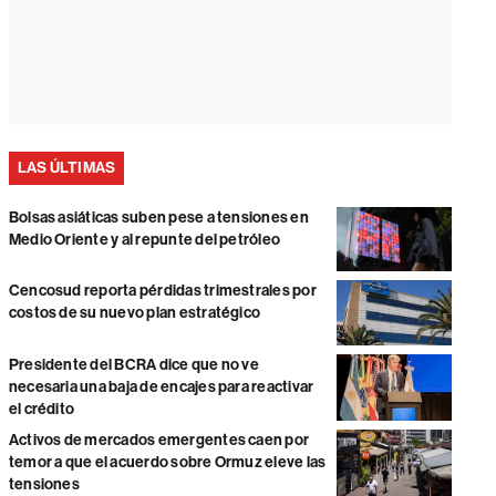
LAS ÚLTIMAS
Bolsas asiáticas suben pese a tensiones en
Medio Oriente y al repunte del petróleo
Cencosud reporta pérdidas trimestrales por
costos de su nuevo plan estratégico
Presidente del BCRA dice que no ve
necesaria una baja de encajes para reactivar
el crédito
Activos de mercados emergentes caen por
temor a que el acuerdo sobre Ormuz eleve las
tensiones