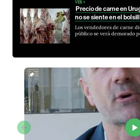
VER +
Precio de carne en Urug
no se siente en el bolsil
Los vendedores de carne dice
público se verá demorado p