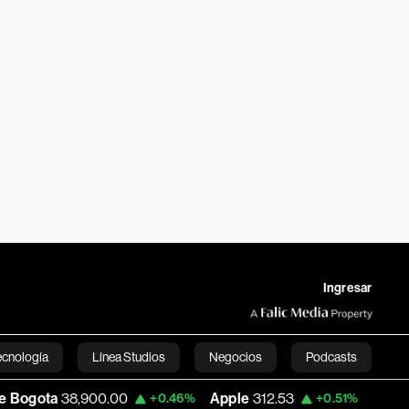
Ingresar
ecnología
Línea Studios
Negocios
Podcasts
900.00
Apple
312.53
USD COP
3,159.39
+0.46%
+0.51%
English