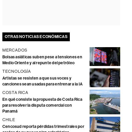
OTRAS NOTICIAS ECONÓMICAS
MERCADOS
Bolsas asiáticas suben pese a tensiones en
Medio Oriente y al repunte del petróleo
TECNOLOGÍA
Artistas se resisten a que sus voces y
canciones sean usadas para entrenar a la IA
COSTA RICA
En qué consiste la propuesta de Costa Rica
para resolver la disputa comercial con
Panamá
CHILE
Cencosud reporta pérdidas trimestrales por