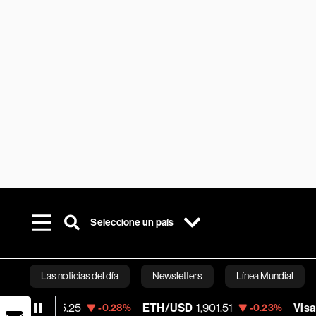
Seleccione un país
Las noticias del día
Newsletters
Línea Mundial
5.25
ETH/USD
1,901.51
Visa
370.47
-0.28%
-0.23%
+0
Bloomberg 