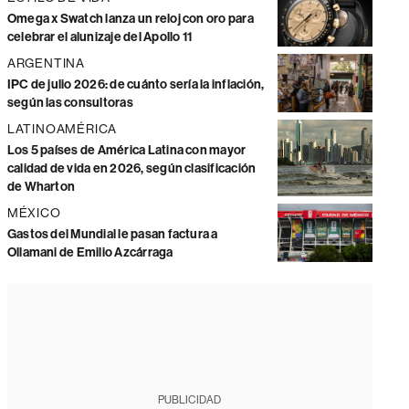
Omega x Swatch lanza un reloj con oro para
celebrar el alunizaje del Apollo 11
ARGENTINA
IPC de julio 2026: de cuánto sería la inflación,
según las consultoras
LATINOAMÉRICA
Los 5 países de América Latina con mayor
calidad de vida en 2026, según clasificación
de Wharton
MÉXICO
Gastos del Mundial le pasan factura a
Ollamani de Emilio Azcárraga
PUBLICIDAD