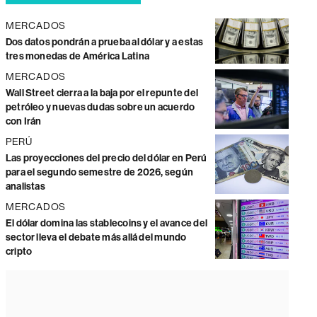
MERCADOS
Dos datos pondrán a prueba al dólar y a estas
tres monedas de América Latina
MERCADOS
Wall Street cierra a la baja por el repunte del
petróleo y nuevas dudas sobre un acuerdo
con Irán
PERÚ
Las proyecciones del precio del dólar en Perú
para el segundo semestre de 2026, según
analistas
MERCADOS
El dólar domina las stablecoins y el avance del
sector lleva el debate más allá del mundo
cripto