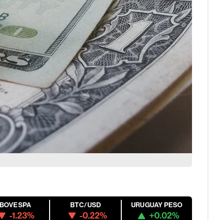
IBOVESPA
BTC/USD
URUGUAY PESO
-1.23%
-0.22%
+0.02%