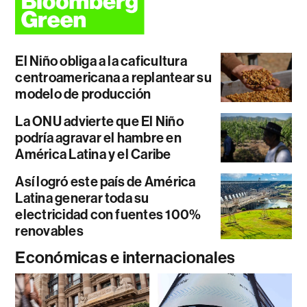
El Niño obliga a la caficultura
centroamericana a replantear su
modelo de producción
La ONU advierte que El Niño
podría agravar el hambre en
América Latina y el Caribe
Así logró este país de América
Latina generar toda su
electricidad con fuentes 100%
renovables
Económicas e internacionales