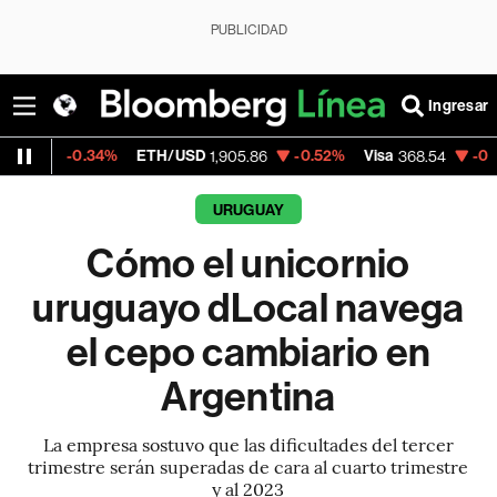
PUBLICIDAD
Ingresar
4%
ETH/USD
-0.52%
Visa
-0.28%
Mercado
1,905.86
368.54
URUGUAY
Cómo el unicornio
uruguayo dLocal navega
el cepo cambiario en
Argentina
La empresa sostuvo que las dificultades del tercer
trimestre serán superadas de cara al cuarto trimestre
y al 2023