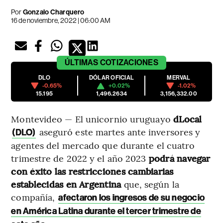
Por
Gonzalo Charquero
16 de noviembre, 2022 | 06:00 AM
ÚLTIMAS
COTIZACIONES
DLO
DÓLAR OFICIAL
MERVAL
-0.65%
+0.02%
-1.02%
15.195
1,496.2634
3,156,332.00
Montevideo — El unicornio uruguayo
dLocal
aseguró este martes ante inversores y
(DLO)
agentes del mercado que durante el cuatro
trimestre de 2022 y el año 2023
podrá navegar
con éxito las restricciones cambiarias
establecidas en Argentina
que, según la
compañía,
afectaron los ingresos de su negocio
en América Latina durante el tercer trimestre de