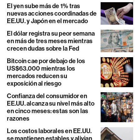
El yen sube más de 1% tras
nuevas acciones coordinadas de
EE.UU. y Japón en el mercado
El dólar registra su peor semana
en más de tres meses mientras
crecen dudas sobre la Fed
Bitcoin cae por debajo de los
US$63.000 mientras los
mercados reducen su
exposición al riesgo
Confianza del consumidor en
EE.UU. alcanza su nivel más alto
en cinco meses: estas son las
razones
Los costos laborales en EE.UU.
se mantienen estables y alivian