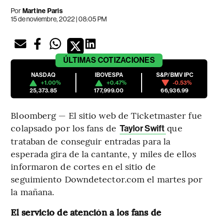
Por
Martine Paris
15 de noviembre, 2022 | 08:05 PM
ÚLTIMAS
COTIZACIONES
NASDAQ
IBOVESPA
S&P/BMV IPC
+1.00%
+0.47%
-0.53%
25,373.85
177,999.00
66,936.99
Bloomberg — El sitio web de Ticketmaster fue
colapsado por los fans de
que
Taylor Swift
trataban de conseguir entradas para la
esperada gira de la cantante, y miles de ellos
informaron de cortes en el sitio de
seguimiento Downdetector.com el martes por
la mañana.
El servicio de atención a los fans de