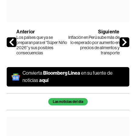
Anterior
Siguiente
Los países que ya se
Inflación en Perú sube más de
preparan para el “Súper Niño
lo esperado por aumento en
2026” y sus posibles
precios de alimentos y
consecuencias
transporte
Convierta
Bloomberg Línea
en su fuente de
noticias
aquí
Temas de este artículo
Las noticias del día