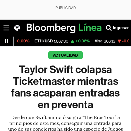
PUBLICIDAD
Ingresar
00%
ETH/USD
+0.36%
Visa
-0.04%
Mercad
1,867.30
366.13
ACTUALIDAD
Taylor Swift colapsa
Ticketmaster mientras
fans acaparan entradas
en preventa
Desde que Swift anunció su gira “The Eras Tour” a
principios de este mes, conseguir una entrada para
uno de sus conciertos ha sido una especie de Juegos