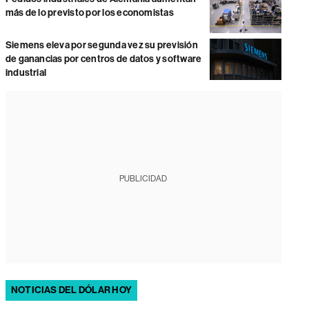
más de lo previsto por los economistas
Siemens eleva por segunda vez su previsión
de ganancias por centros de datos y software
industrial
PUBLICIDAD
NOTICIAS DEL DÓLAR HOY