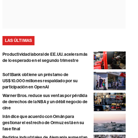
LAS ÚLTIMAS
Productividad laboral de EE.UU. acelera más
de lo esperado en el segundo trimestre
SoftBank obtiene un préstamo de
US$10.000 millones respaldado por su
participación en OpenAI
Warner Bros. reduce sus ventas por pérdida
de derechos de la NBA y un débil negocio de
cine
Irán dice que acuerdo con Omán para
gestionar el estrecho de Ormuz está en su
fase final
Pedidos industriales de Alemania aumentan