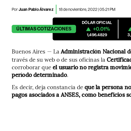
Por
Juan Pablo Álvarez
18 de noviembre, 2022 | 05:21 PM
DÓLAR OFICIAL
+0.01%
ÚLTIMAS
COTIZACIONES
1,496.4829
3
Buenos Aires — La
Administración Nacional de
través de su web o de sus oficinas la
Certifica
corroborar que
el usuario no registra movimi
período determinado
.
Es decir, deja constancia de
que la persona no
pagos asociados a ANSES, como beneficios s