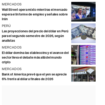
MERCADOS
Wall Street opera mixto mientras el mercado
espera el informe de empleo y señales sobre
Irán
PERÚ
Las proyecciones del precio del dólar en Perú
para el segundo semestre de 2026, según
analistas
MERCADOS
El dólar domina las stablecoins y el avance del
sector lleva el debate más allá del mundo
cripto
MERCADOS
Bank of America prevé que el yen se aprecie
6% frente al dólar a finales de 2026