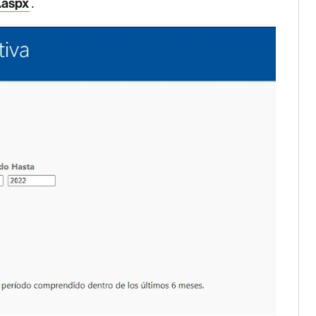
.
.aspx