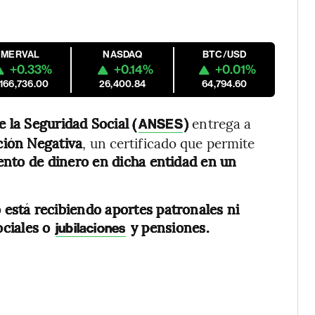
MERVAL
NASDAQ
BTC/USD
+0.33%
+0.14%
+0.01%
,166,736.00
26,400.84
64,794.60
 la Seguridad Social (
)
entrega a
ANSES
ción Negativa
, un certificado que permite
ento de dinero en dicha entidad en un
 está recibiendo aportes patronales ni
ociales o
y pensiones.
jubilaciones