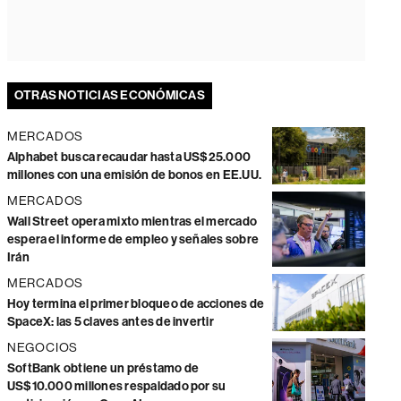
OTRAS NOTICIAS ECONÓMICAS
MERCADOS
Alphabet busca recaudar hasta US$25.000
millones con una emisión de bonos en EE.UU.
MERCADOS
Wall Street opera mixto mientras el mercado
espera el informe de empleo y señales sobre
Irán
MERCADOS
Hoy termina el primer bloqueo de acciones de
SpaceX: las 5 claves antes de invertir
NEGOCIOS
SoftBank obtiene un préstamo de
US$10.000 millones respaldado por su