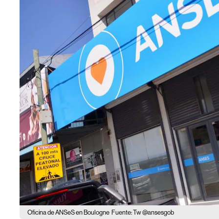
Oficina de ANSeS en Boulogne
Fuente: Tw @ansesgob