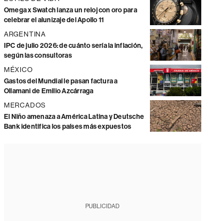
Omega x Swatch lanza un reloj con oro para
celebrar el alunizaje del Apollo 11
ARGENTINA
IPC de julio 2026: de cuánto sería la inflación,
según las consultoras
MÉXICO
Gastos del Mundial le pasan factura a
Ollamani de Emilio Azcárraga
MERCADOS
El Niño amenaza a América Latina y Deutsche
Bank identifica los países más expuestos
PUBLICIDAD