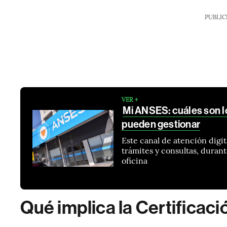
PUBLIC
VER +
Mi ANSES: cuáles son l
pueden gestionar
Este canal de atención digi
trámites y consultas, durant
oficina
Qué implica la Certificac