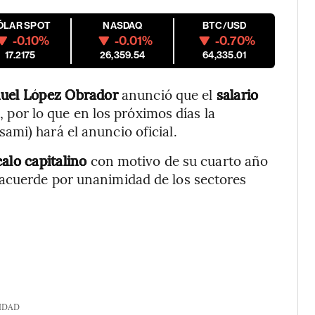
ÓLAR SPOT
NASDAQ
BTC/USD
-0.10%
-0.01%
-0.70%
17.2175
26,359.54
64,335.01
nuel López Obrador
anunció que el
salario
por lo que en los próximos días la
mi) hará el anuncio oficial.
alo capitalino
con motivo de su cuarto año
acuerde por unanimidad de los sectores
IDAD