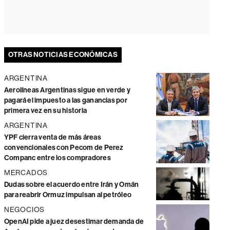
OTRAS NOTICIAS ECONÓMICAS
ARGENTINA
Aerolíneas Argentinas sigue en verde y
pagará el impuesto a las ganancias por
primera vez en su historia
ARGENTINA
YPF cierra venta de más áreas
convencionales con Pecom de Perez
Companc entre los compradores
MERCADOS
Dudas sobre el acuerdo entre Irán y Omán
para reabrir Ormuz impulsan al petróleo
NEGOCIOS
OpenAI pide a juez desestimar demanda de