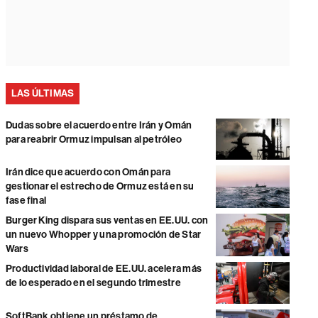
LAS ÚLTIMAS
Dudas sobre el acuerdo entre Irán y Omán
para reabrir Ormuz impulsan al petróleo
Irán dice que acuerdo con Omán para
gestionar el estrecho de Ormuz está en su
fase final
Burger King dispara sus ventas en EE.UU. con
un nuevo Whopper y una promoción de Star
Wars
Productividad laboral de EE.UU. acelera más
de lo esperado en el segundo trimestre
SoftBank obtiene un préstamo de