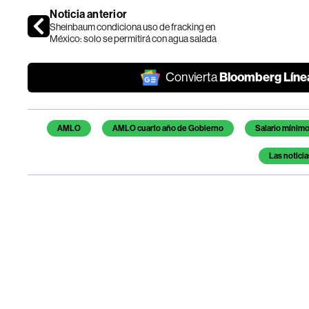
Noticia anterior
Sheinbaum condiciona uso de fracking en
México: solo se permitirá con agua salada
Bloomberg Líne
Convierta
Temas de este artículo
AMLO
AMLO cuarto año de Gobierno
Salario mínim
Las noticia