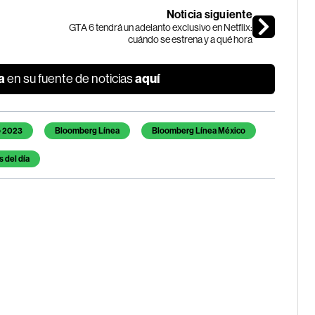
Noticia siguiente
GTA 6 tendrá un adelanto exclusivo en Netflix:
cuándo se estrena y a qué hora
a
aquí
en su fuente de noticias
o 2023
Bloomberg Línea
Bloomberg Línea México
s del día