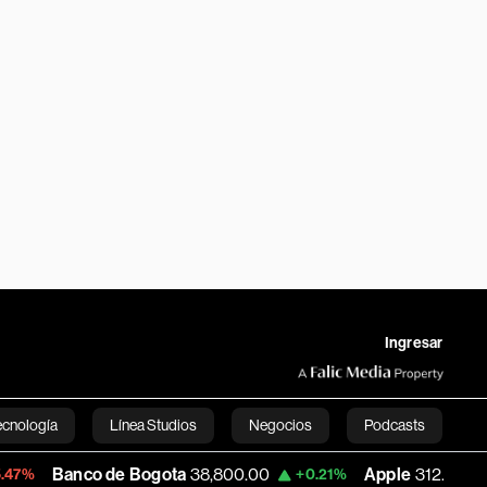
Ingresar
ecnología
Línea Studios
Negocios
Podcasts
o de Bogota
38,800.00
Apple
312.46
U
+0.21%
+0.49%
English