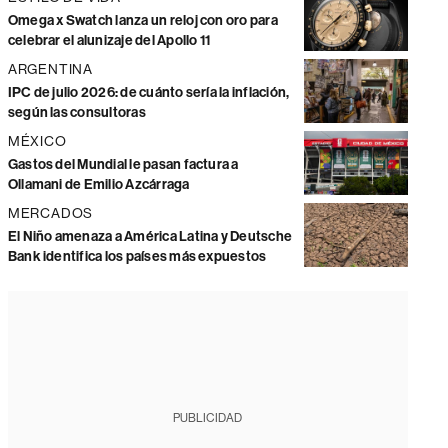
Omega x Swatch lanza un reloj con oro para
celebrar el alunizaje del Apollo 11
ARGENTINA
IPC de julio 2026: de cuánto sería la inflación,
según las consultoras
MÉXICO
Gastos del Mundial le pasan factura a
Ollamani de Emilio Azcárraga
MERCADOS
El Niño amenaza a América Latina y Deutsche
Bank identifica los países más expuestos
PUBLICIDAD