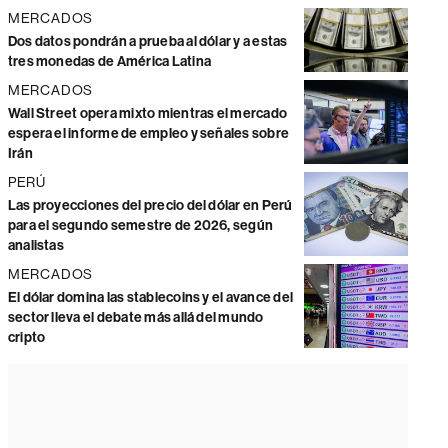
MERCADOS
Dos datos pondrán a prueba al dólar y a estas
tres monedas de América Latina
MERCADOS
Wall Street opera mixto mientras el mercado
espera el informe de empleo y señales sobre
Irán
PERÚ
Las proyecciones del precio del dólar en Perú
para el segundo semestre de 2026, según
analistas
MERCADOS
El dólar domina las stablecoins y el avance del
sector lleva el debate más allá del mundo
cripto