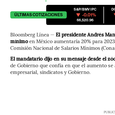
S&P/BMV IPC
D
-0.01%
ÚLTIMAS
COTIZACIONES
66,520.96
Bloomberg Línea —
El presidente Andrés Ma
mínimo
en México aumentaría 20% para 2023, 
Comisión Nacional de Salarios Mínimos (Conasa
El mandatario dijo en su mensaje desde el zóc
de Gobierno que confía en que el aumento se 
empresarial, sindicatos y Gobierno.
PUBLIC