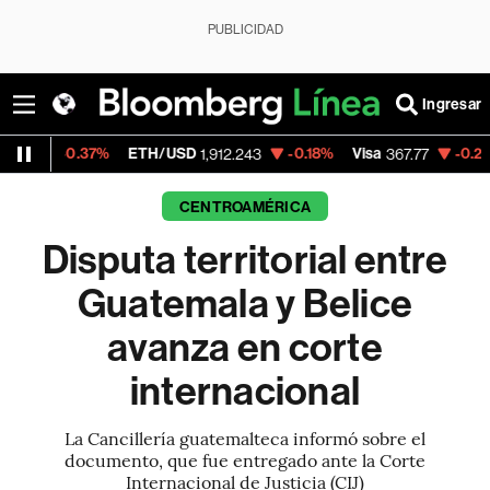
PUBLICIDAD
Ingresar
7%
ETH/USD
-0.18%
Visa
-0.21%
MercadoL
1,912.243
367.77
CENTROAMÉRICA
Disputa territorial entre
Guatemala y Belice
avanza en corte
internacional
La Cancillería guatemalteca informó sobre el
documento, que fue entregado ante la Corte
Internacional de Justicia (CIJ)