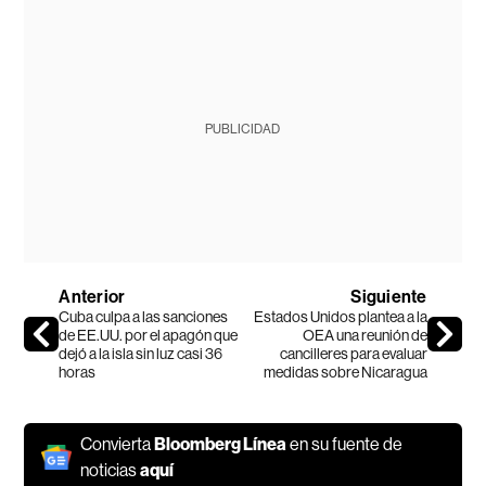
PUBLICIDAD
Anterior
Siguiente
Cuba culpa a las sanciones
Estados Unidos plantea a la
de EE.UU. por el apagón que
OEA una reunión de
dejó a la isla sin luz casi 36
cancilleres para evaluar
horas
medidas sobre Nicaragua
Convierta
Bloomberg Línea
en su fuente de
noticias
aquí