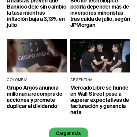
Analistas prevén que
Sector tecnológico
Banxico deje sin cambio
podría depender más de
la tasa mientras
inversores minoristas
inflación baja a 3,13% en
tras caída de julio, según
julio
JPMorgan
COLOMBIA
ARGENTINA
Grupo Argos anuncia
MercadoLibre se hunde
millonaria recompra de
en Wall Street pese a
acciones y promete
superar expectativas de
duplicar el dividendo
facturación y ganancia
neta
Cargar más