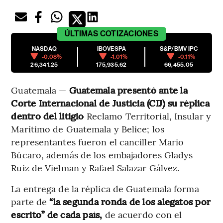
ÚLTIMAS
COTIZACIONES
NASDAQ
IBOVESPA
S&P/BMV IPC
-0.08%
-1.01%
-0.11%
26,341.25
175,935.62
66,455.05
Guatemala —
Guatemala presentó ante la
Corte Internacional de Justicia (CIJ) su réplica
dentro del litigio
Reclamo Territorial, Insular y
Marítimo de Guatemala y Belice; los
representantes fueron el canciller Mario
Búcaro, además de los embajadores Gladys
Ruiz de Vielman y Rafael Salazar Gálvez.
La entrega de la réplica de Guatemala forma
parte de
“la segunda ronda de los alegatos por
escrito” de cada país,
de acuerdo con el