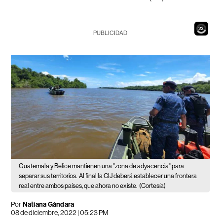
21
PUBLICIDAD
Guatemala y Belice mantienen una "zona de adyacencia" para
separar sus territorios.
Al final la CIJ deberá establecer una frontera
real entre ambos países, que ahora no existe.
(Cortesía)
Por
Natiana Gándara
08 de diciembre, 2022 | 05:23 PM