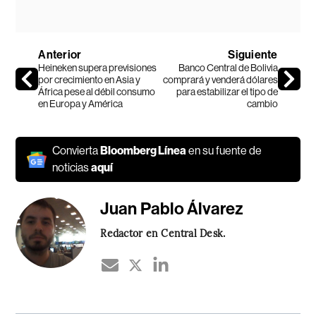
Anterior
Siguiente
Heineken supera previsiones
Banco Central de Bolivia
por crecimiento en Asia y
comprará y venderá dólares
África pese al débil consumo
para estabilizar el tipo de
en Europa y América
cambio
Convierta
Bloomberg Línea
en su fuente de
noticias
aquí
Juan Pablo Álvarez
Redactor en Central Desk.