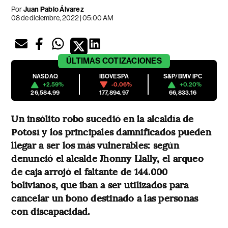
Por
Juan Pablo Álvarez
08 de diciembre, 2022 | 05:00 AM
ÚLTIMAS
COTIZACIONES
NASDAQ
IBOVESPA
S&P/BMV IPC
+2.59%
-0.06%
+0.20%
26,584.99
177,894.97
66,833.16
Un insólito robo sucedió en la alcaldía de
Potosí y los principales damnificados pueden
llegar a ser los más vulnerables: según
denunció el alcalde Jhonny Llally, el arqueo
de caja arrojó el faltante de 144.000
bolivianos, que iban a ser utilizados para
cancelar un bono destinado a las personas
con discapacidad.