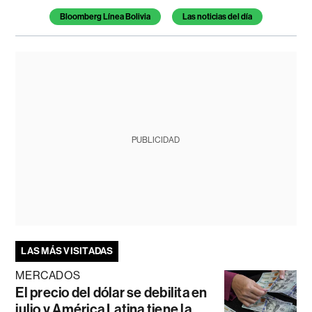
Temas de este artículo
Bloomberg Línea Bolivia
Las noticias del día
PUBLICIDAD
LAS MÁS VISITADAS
MERCADOS
El precio del dólar se debilita en
julio y América Latina tiene la