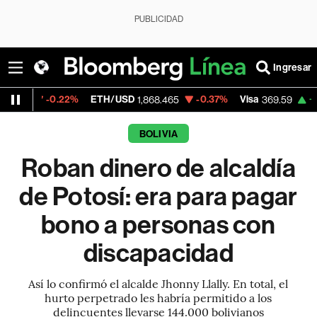
PUBLICIDAD
Ingresar
.22%
ETH/USD
-0.37%
Visa
+1.07%
Merc
1,868.465
369.59
BOLIVIA
Roban dinero de alcaldía
de Potosí: era para pagar
bono a personas con
discapacidad
Así lo confirmó el alcalde Jhonny Llally. En total, el
hurto perpetrado les habría permitido a los
delincuentes llevarse 144.000 bolivianos