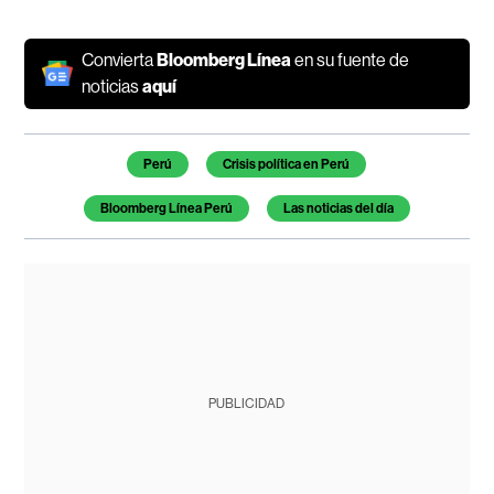
Convierta
Bloomberg Línea
en su fuente de
noticias
aquí
Temas de este artículo
Perú
Crisis política en Perú
Bloomberg Línea Perú
Las noticias del día
PUBLICIDAD