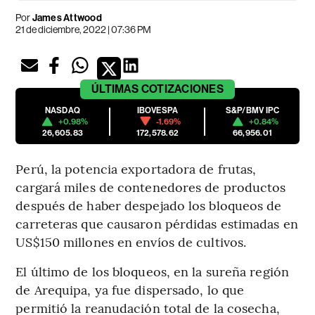
Por
James Attwood
21 de diciembre, 2022 | 07:36 PM
ÚLTIMAS
COTIZACIONES
NASDAQ
IBOVESPA
S&P/BMV IPC
+0.98%
-1.69%
+0.84%
26,605.83
172,578.62
66,956.01
Perú, la potencia exportadora de frutas,
cargará miles de contenedores de productos
después de haber despejado los bloqueos de
carreteras que causaron pérdidas estimadas en
US$150 millones en envíos de cultivos.
El último de los bloqueos, en la sureña región
de Arequipa, ya fue dispersado, lo que
permitió la reanudación total de la cosecha,