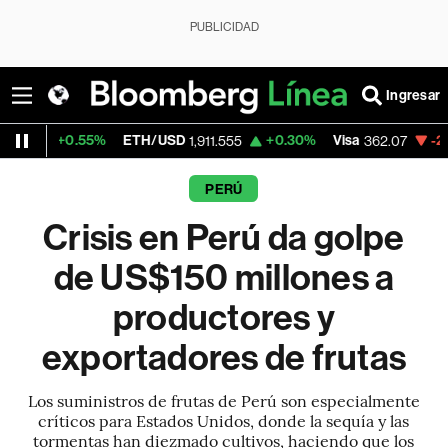
PUBLICIDAD
Ingresar
.55%
ETH/USD
+0.30%
Visa
-2.27%
Merc
1,911.555
362.07
PERÚ
Crisis en Perú da golpe
de US$150 millones a
productores y
exportadores de frutas
Los suministros de frutas de Perú son especialmente
críticos para Estados Unidos, donde la sequía y las
tormentas han diezmado cultivos, haciendo que los