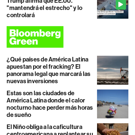
Trump afirma que EE.UU.
"mantendrá el estrecho" y lo
controlará
¿Qué países de América Latina
apuestan por el fracking? El
panorama legal que marcará las
nuevas inversiones
Estas son las ciudades de
América Latina donde el calor
nocturno hace perder más horas
de sueño
El Niño obliga a la caficultura
centroamericana a replantear su