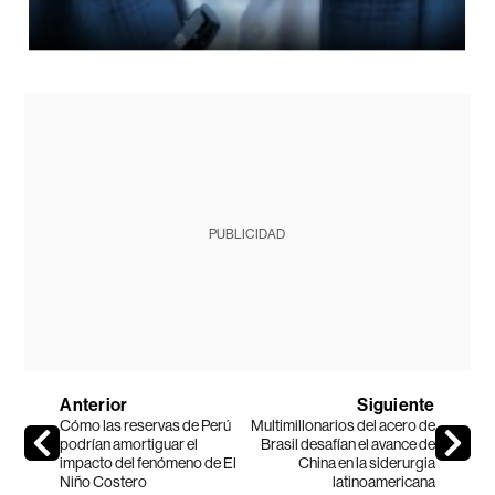
PUBLICIDAD
Anterior
Siguiente
Cómo las reservas de Perú
Multimillonarios del acero de
podrían amortiguar el
Brasil desafían el avance de
impacto del fenómeno de El
China en la siderurgia
Niño Costero
latinoamericana