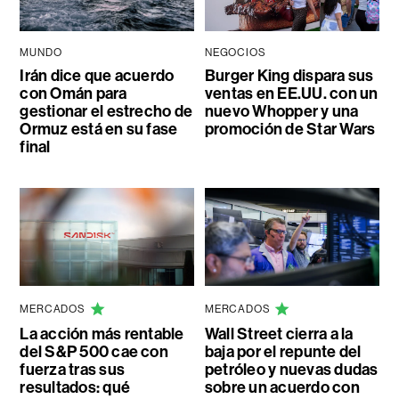
MUNDO
NEGOCIOS
Irán dice que acuerdo
Burger King dispara sus
con Omán para
ventas en EE.UU. con un
gestionar el estrecho de
nuevo Whopper y una
Ormuz está en su fase
promoción de Star Wars
final
MERCADOS
MERCADOS
La acción más rentable
Wall Street cierra a la
del S&P 500 cae con
baja por el repunte del
fuerza tras sus
petróleo y nuevas dudas
resultados: qué
sobre un acuerdo con