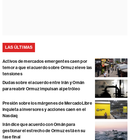
LAS ÚLTIMAS
Activos de mercados emergentes caen por
temor a que el acuerdo sobre Ormuz eleve las
tensiones
Dudas sobre el acuerdo entre Irán y Omán
para reabrir Ormuz impulsan al petróleo
Presión sobre los márgenes de MercadoLibre
inquieta a inversores y acciones caen en el
Nasdaq
Irán dice que acuerdo con Omán para
gestionar el estrecho de Ormuz está en su
fase final