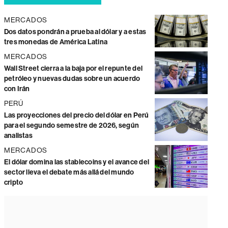
MERCADOS
Dos datos pondrán a prueba al dólar y a estas
tres monedas de América Latina
MERCADOS
Wall Street cierra a la baja por el repunte del
petróleo y nuevas dudas sobre un acuerdo
con Irán
PERÚ
Las proyecciones del precio del dólar en Perú
para el segundo semestre de 2026, según
analistas
MERCADOS
El dólar domina las stablecoins y el avance del
sector lleva el debate más allá del mundo
cripto