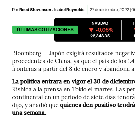
Por
Reed Stevenson - Isabel Reynolds
27 de diciembre, 2022 | 
NASDAQ
-0.06%
ÚLTIMAS
COTIZACIONES
26,348.35
Bloomberg — Japón exigirá resultados negativo
procedentes de China, ya que el país de los 1.
fronteras a partir del 8 de enero y abandona a
La política entrará en vigor el 30 de diciembr
Kishida a la prensa en Tokio el martes. Las p
continental en un periodo de siete días tendrá
dijo, y añadió que
quienes den positivo tend
una semana.