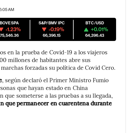
06:05 AM
IBOVESPA
S&P/BMV IPC
BTC/USD
-1.23%
-0.19%
+0.01%
175,546.36
66,396.15
64,396.43
s en la prueba de Covid-19 a los viajeros
400 millones de habitantes abre sus
 marchas forzadas su política de Covid Cero.
e
, según declaró el Primer Ministro Fumio
ersonas que hayan estado en China
n que someterse a las pruebas a su llegada,
rán que permanecer en cuarentena durante