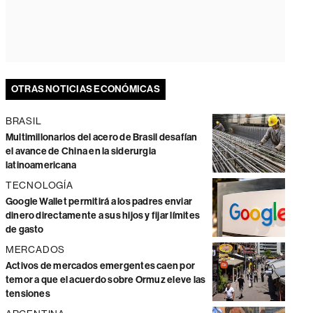
OTRAS NOTICIAS ECONÓMICAS
BRASIL
Multimillonarios del acero de Brasil desafían
el avance de China en la siderurgia
latinoamericana
TECNOLOGÍA
Google Wallet permitirá a los padres enviar
dinero directamente a sus hijos y fijar límites
de gasto
MERCADOS
Activos de mercados emergentes caen por
temor a que el acuerdo sobre Ormuz eleve las
tensiones