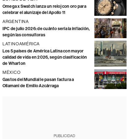
Omega x Swatch lanza un reloj con oro para
celebrar el alunizaje del Apollo 11
ARGENTINA
IPC de julio 2026: de cuánto sería la inflación,
según las consultoras
LATINOAMÉRICA
Los 5 países de América Latina con mayor
calidad de vida en 2026, según clasificación
de Wharton
MÉXICO
Gastos del Mundial le pasan factura a
Ollamani de Emilio Azcárraga
PUBLICIDAD