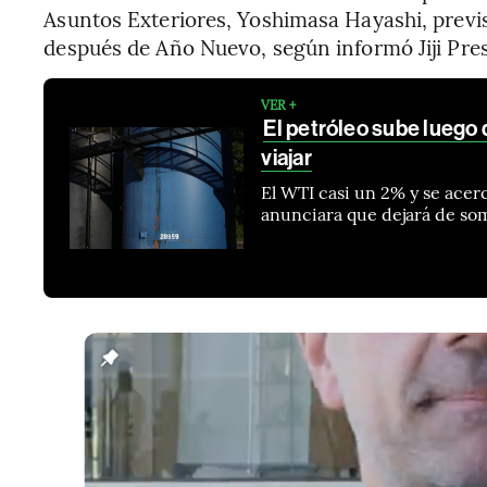
Asuntos Exteriores, Yoshimasa Hayashi, previs
después de Año Nuevo, según informó Jiji Pres
VER +
El petróleo sube luego 
viajar
El WTI casi un 2% y se acerc
anunciara que dejará de som