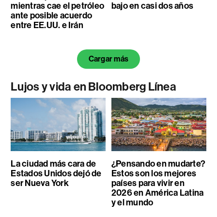
mientras cae el petróleo
bajo en casi dos años
ante posible acuerdo
entre EE.UU. e Irán
Cargar más
Lujos y vida en Bloomberg Línea
La ciudad más cara de
¿Pensando en mudarte?
Estados Unidos dejó de
Estos son los mejores
ser Nueva York
países para vivir en
2026 en América Latina
y el mundo