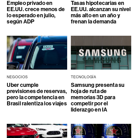
Empleo privado en
Tasas hipotecarias en
EE.UU. crece menos de
EE.UU. alcanzan su nivel
lo esperado en julio,
más alto en un año y
según ADP
frenan la demanda
NEGOCIOS
TECNOLOGÍA
Uber cumple
Samsung presenta su
previsiones de reservas,
hoja de ruta de
pero la competencia en
memorias 3D para
Brasil ralentiza los viajes
competir por el
liderazgo en IA