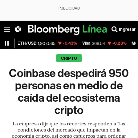
PUBLICIDAD
Ingresar
ETH/USD
-0.43%
Visa
-0.28%
MercadoLibr
1,907.565
368.54
CRIPTO
Coinbase despedirá 950
personas en medio de
caída del ecosistema
cripto
La empresa dijo que los recortes responden a “las
condiciones del mercado que impactan en la
economía cripto, así como esfuerzos para ordenar