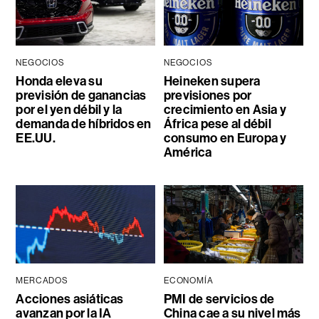
NEGOCIOS
NEGOCIOS
Honda eleva su
Heineken supera
previsión de ganancias
previsiones por
por el yen débil y la
crecimiento en Asia y
demanda de híbridos en
África pese al débil
EE.UU.
consumo en Europa y
América
MERCADOS
ECONOMÍA
Acciones asiáticas
PMI de servicios de
avanzan por la IA
China cae a su nivel más