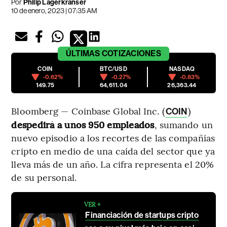
Por
Philip Lagerkranser
10 de enero, 2023 | 07:35 AM
ÚLTIMAS
COTIZACIONES
COIN
BTC/USD
NASDAQ
-0.62%
-0.27%
-0.83%
149.75
64,611.04
26,363.44
Bloomberg — Coinbase Global Inc. (
)
COIN
despedirá a unos 950 empleados
, sumando un
nuevo episodio a los recortes de las compañías
cripto en medio de una caída del sector que ya
lleva más de un año. La cifra representa el 20%
de su personal.
VER +
Financiación de startups cripto