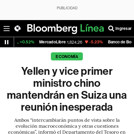
PUBLICIDAD
Ingresar
0.52%
MercadoLibre
-5.23%
Banco de Bogota
1,824.26
38,900.
ECONOMÍA
Yellen y vice primer
ministro chino
mantendrán en Suiza una
reunión inesperada
Ambos “intercambiarán puntos de vista sobre la
evolución macroeconómica y otras cuestiones
económicas”, informó el Departamento del Tesoro en