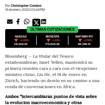
Por
Christopher Condon
16 de enero, 2023 | 03:49 PM
ÚLTIMAS
COTIZACIONES
NASDAQ
IBOVESPA
S&P/BMV IPC
-0.06%
-1.23%
-0.19%
26,348.35
175,546.36
66,396.15
Bloomberg — La titular del Tesoro
estadounidense, Janet Yellen, mantendrá su
primera reunión cara a cara con el viceprimer
ministro chino, Liu He, el 18 de enero en
Zúrich, haciendo un desvío en su camino a una
ronda de conversaciones en África.
Ambos “intercambiarán puntos de vista sobre
la evolución macroeconómica y otras