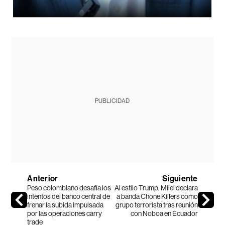
PUBLICIDAD
Anterior
Siguiente
Peso colombiano desafía los
Al estilo Trump, Milei declara
intentos del banco central de
a banda Chone Killers como
frenar la subida impulsada
grupo terrorista tras reunión
por las operaciones carry
con Noboa en Ecuador
trade