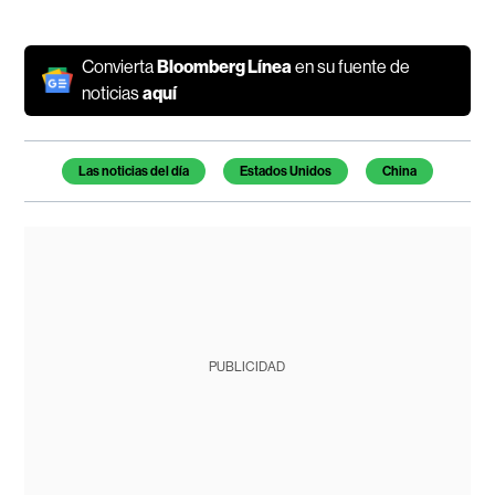
Convierta
Bloomberg Línea
en su fuente de
noticias
aquí
Temas de este artículo
Las noticias del día
Estados Unidos
China
PUBLICIDAD