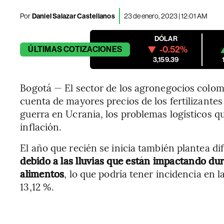
Por
Daniel Salazar Castellanos
23 de enero, 2023 | 12:01 AM
DÓLAR
-0.52%
ÚLTIMAS
COTIZACIONES
3,159.39
Bogotá — El sector de los agronegocios colom
cuenta de mayores precios de los fertilizantes
guerra en Ucrania, los problemas logísticos 
inflación.
El año que recién se inicia también plantea d
debido a las lluvias que están impactando du
alimentos
, lo que podría tener incidencia en l
13,12 %.