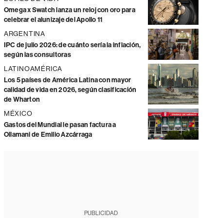
Omega x Swatch lanza un reloj con oro para
celebrar el alunizaje del Apollo 11
ARGENTINA
IPC de julio 2026: de cuánto sería la inflación,
según las consultoras
LATINOAMÉRICA
Los 5 países de América Latina con mayor
calidad de vida en 2026, según clasificación
de Wharton
MÉXICO
Gastos del Mundial le pasan factura a
Ollamani de Emilio Azcárraga
PUBLICIDAD