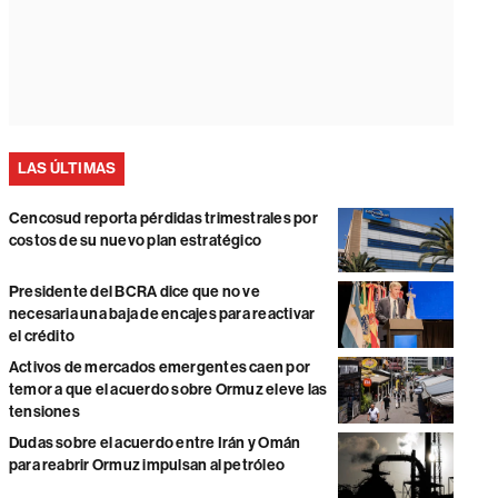
LAS ÚLTIMAS
Cencosud reporta pérdidas trimestrales por
costos de su nuevo plan estratégico
Presidente del BCRA dice que no ve
necesaria una baja de encajes para reactivar
el crédito
Activos de mercados emergentes caen por
temor a que el acuerdo sobre Ormuz eleve las
tensiones
Dudas sobre el acuerdo entre Irán y Omán
para reabrir Ormuz impulsan al petróleo