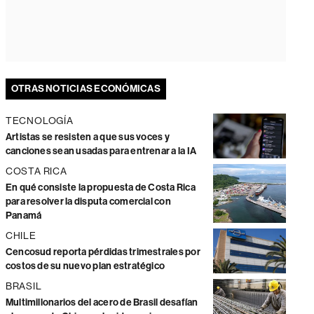
OTRAS NOTICIAS ECONÓMICAS
TECNOLOGÍA
Artistas se resisten a que sus voces y
canciones sean usadas para entrenar a la IA
COSTA RICA
En qué consiste la propuesta de Costa Rica
para resolver la disputa comercial con
Panamá
CHILE
Cencosud reporta pérdidas trimestrales por
costos de su nuevo plan estratégico
BRASIL
Multimillonarios del acero de Brasil desafían