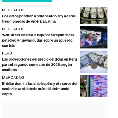
MERCADOS
Dos datos pondrán a prueba al dólar y a estas
tres monedas de América Latina
MERCADOS
Wall Street cierra a la baja por el repunte del
petróleo y nuevas dudas sobre un acuerdo
con Irán
PERÚ
Las proyecciones del precio del dólar en Perú
para el segundo semestre de 2026, según
analistas
MERCADOS
El dólar domina las stablecoins y el avance del
sector lleva el debate más allá del mundo
cripto