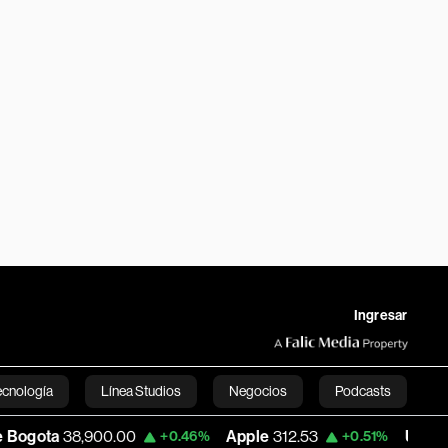
Ingresar
ecnología
Línea Studios
Negocios
Podcasts
8,900.00
Apple
312.53
USD COP
3,159.3
+0.46%
+0.51%
English