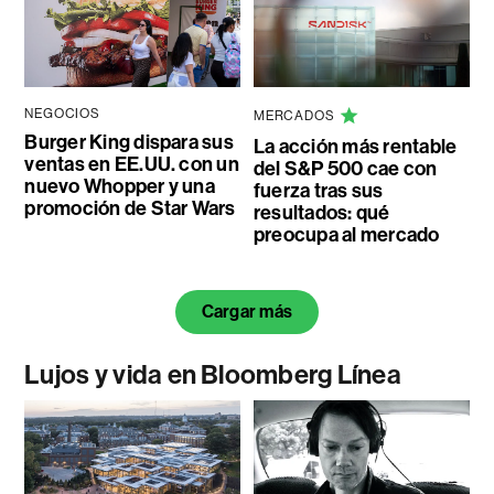
NEGOCIOS
MERCADOS
Burger King dispara sus
La acción más rentable
ventas en EE.UU. con un
del S&P 500 cae con
nuevo Whopper y una
fuerza tras sus
promoción de Star Wars
resultados: qué
preocupa al mercado
Cargar más
Lujos y vida en Bloomberg Línea