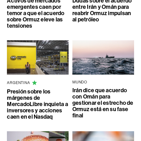
Activos de mercados
Dudas sobre el acuerdo
emergentes caen por
entre Irán y Omán para
temor a que el acuerdo
reabrir Ormuz impulsan
sobre Ormuz eleve las
al petróleo
tensiones
MUNDO
ARGENTINA
Irán dice que acuerdo
Presión sobre los
con Omán para
márgenes de
gestionar el estrecho de
MercadoLibre inquieta a
Ormuz está en su fase
inversores y acciones
final
caen en el Nasdaq