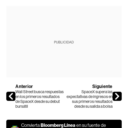
PUBLICIDAD
Anterior
Siguiente
Wall Street busca respuestas
SpaceX supera las
en los primeros resultados
expectativas de ingresos en
de SpaceX desde su debut
sus primeros resultados
bursátil
desde su salida a bolsa
Convierta
Bloomberg Línea
en su fuente de