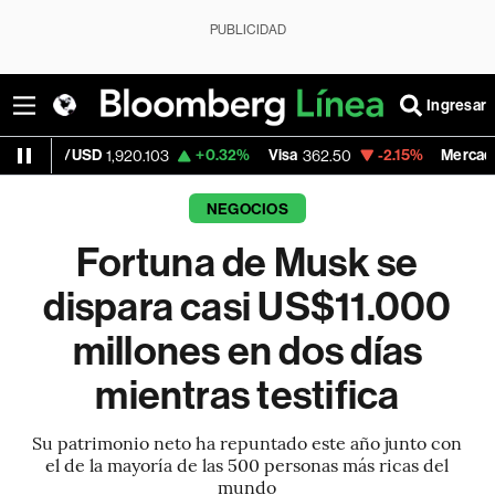
PUBLICIDAD
Ingresar
USD
+0.32%
Visa
-2.15%
MercadoLibre
1,920.103
362.50
1,82
NEGOCIOS
Fortuna de Musk se
dispara casi US$11.000
millones en dos días
mientras testifica
Su patrimonio neto ha repuntado este año junto con
el de la mayoría de las 500 personas más ricas del
mundo