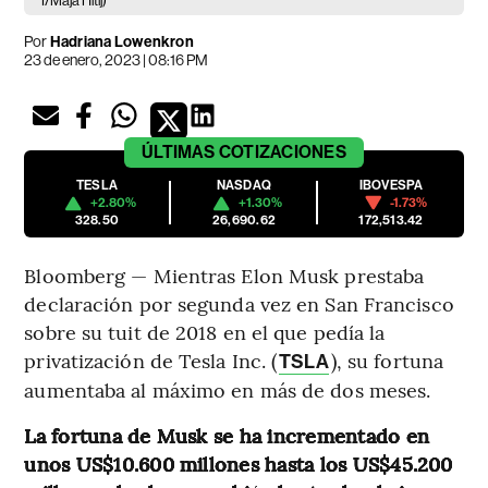
I/Maja Hitij)
Por
Hadriana Lowenkron
23 de enero, 2023 | 08:16 PM
ÚLTIMAS
COTIZACIONES
TESLA
NASDAQ
IBOVESPA
+2.80%
+1.30%
-1.73%
328.50
26,690.62
172,513.42
Bloomberg — Mientras Elon Musk prestaba
declaración por segunda vez en San Francisco
sobre su tuit de 2018 en el que pedía la
privatización de Tesla Inc. (
), su fortuna
TSLA
aumentaba al máximo en más de dos meses.
La fortuna de Musk se ha incrementado en
unos US$10.600 millones hasta los US$45.200