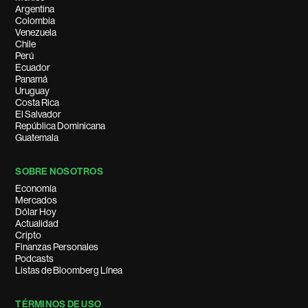
Argentina
Colombia
Venezuela
Chile
Perú
Ecuador
Panamá
Uruguay
Costa Rica
El Salvador
República Dominicana
Guatemala
SOBRE NOSOTROS
Economía
Mercados
Dólar Hoy
Actualidad
Cripto
Finanzas Personales
Podcasts
Listas de Bloomberg Línea
TÉRMINOS DE USO