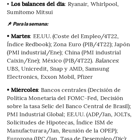
•
Los balances del dia
: Ryanair, Whirlpool,
Sumitomo Mitsui
📌
Para la semana:
• Martes
: EE.UU. (Coste del Empleo/4T22,
Índice Redbook); Zona Euro (PIB/4T22); Japón
(PMI industrial/Ene); China (PMI industrial
Caixin/Ene); México (PIB/4T22).
Balances
:
UBS, Unicredit, Snap y AMD, Samsung
Electronics, Exxon Mobil, Pfizer
• Miércoles
: Bancos centrales (Decisión de
Política Monetaria del FOMC-Fed, Decisión
sobre la tasa Selic del Banco Central de Brasil);
PMI Industrial Global; EE.UU. (ADP/Jan, JOLTs,
Solicitudes de Hipotecas, Índice ISM de
Manufacturara/Jan, Reunión de la OPEP);
Eurozona (IPC/Jan, Tasa de Desempleo/Dic);