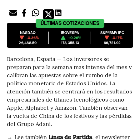
ÚLTIMAS
COTIZACIONES
NASDAQ
IBOVESPA
S&P/BMV IPC
-0.36%
+0.26%
-0.17%
26,488.59
178,355.13
66,721.92
Barcelona, España — Los inversores se
preparan para la semana más intensa del mes y
calibran las apuestas sobre el rumbo de la
política monetaria de Estados Unidos. La
atención también se centrará en los resultados
empresariales de titanes tecnológicos como
Apple, Alphabet y Amazon. También observan
la vuelta de China de los festivos y las pérdidas
del Grupo Adani.
→ Lee también
Línea de Partida
, el newsletter