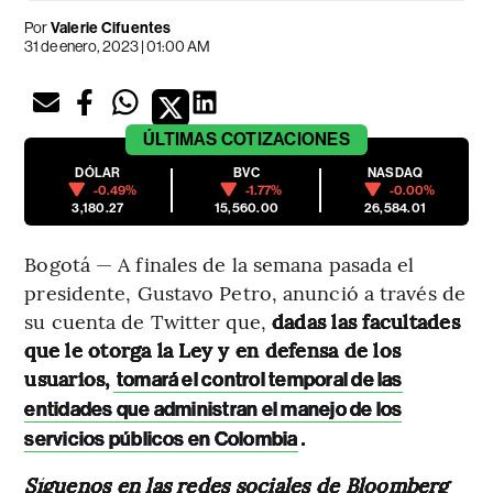
Por
Valerie Cifuentes
31 de enero, 2023 | 01:00 AM
ÚLTIMAS
COTIZACIONES
DÓLAR
BVC
NASDAQ
-0.49%
-1.77%
-0.00%
3,180.27
15,560.00
26,584.01
Bogotá — A finales de la semana pasada el
presidente, Gustavo Petro, anunció a través de
su cuenta de Twitter que,
dadas las facultades
que le otorga la Ley y en defensa de los
usuarios,
tomará el control temporal de las
entidades que administran el manejo de los
.
servicios públicos en Colombia
Síguenos en las redes sociales de Bloomberg