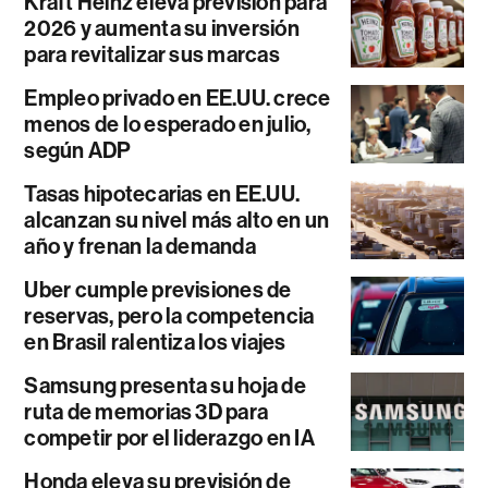
Kraft Heinz eleva previsión para
2026 y aumenta su inversión
para revitalizar sus marcas
Empleo privado en EE.UU. crece
menos de lo esperado en julio,
según ADP
Tasas hipotecarias en EE.UU.
alcanzan su nivel más alto en un
año y frenan la demanda
Uber cumple previsiones de
reservas, pero la competencia
en Brasil ralentiza los viajes
Samsung presenta su hoja de
ruta de memorias 3D para
competir por el liderazgo en IA
Honda eleva su previsión de