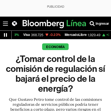
PUBLICIDAD
Ingresar
Visa
-0.23%
MercadoLibre
+2.09%
Banco 
368.725
1,929.49
ECONOMÍA
¿Tomar control de la
comisión de regulación sí
bajará el precio de la
energía?
Que Gustavo Petro tome control de las comisiones
reguladoras de servicios públicos podría tener
beneficios a corto plazo, pero varios riesgos en el