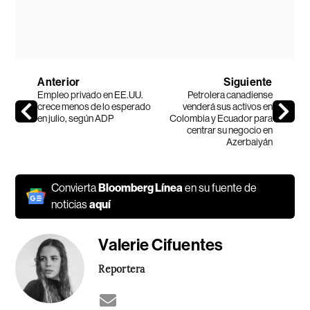
Anterior
Siguiente
Empleo privado en EE.UU.
Petrolera canadiense
crece menos de lo esperado
venderá sus activos en
en julio, según ADP
Colombia y Ecuador para
centrar su negocio en
Azerbaiyán
Convierta
Bloomberg Línea
en su fuente de
noticias
aquí
Valerie Cifuentes
Reportera