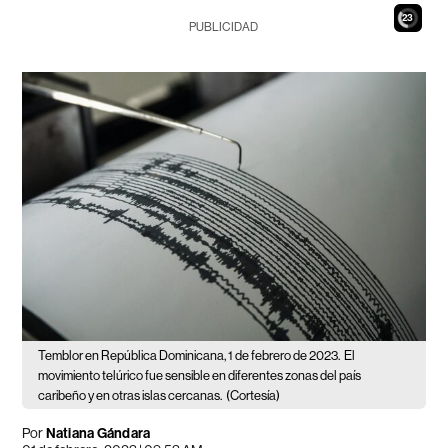
21
PUBLICIDAD
Temblor en República Dominicana, 1 de febrero de 2023.
El
movimiento telúrico fue sensible en diferentes zonas del país
caribeño y en otras islas cercanas.
(Cortesía)
Por
Natiana Gándara