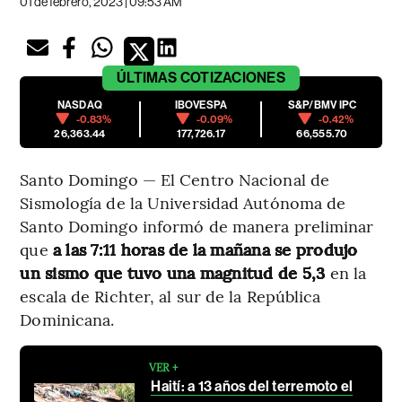
01 de febrero, 2023 | 09:53 AM
ÚLTIMAS
COTIZACIONES
NASDAQ
IBOVESPA
S&P/BMV IPC
-0.83%
-0.09%
-0.42%
26,363.44
177,726.17
66,555.70
Santo Domingo — El Centro Nacional de
Sismología de la Universidad Autónoma de
Santo Domingo informó de manera preliminar
que
a las 7:11 horas de la mañana se produjo
un sismo que tuvo una magnitud de 5,3
en la
escala de Richter, al sur de la República
Dominicana.
VER +
Haití: a 13 años del terremoto el