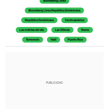
Bloomberg Línea
Bloomberg Línea República Dominicana
República Dominicana
Centroamérica
Las noticias del día
Las Últimas
Sismo
Terremoto
Haití
Puerto Rico
PUBLICIDAD