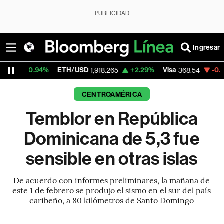
PUBLICIDAD
Ingresar
.94%
ETH/USD
+2.29%
Visa
-0.28%
Merc
1,918.265
368.54
CENTROAMÉRICA
Temblor en República
Dominicana de 5,3 fue
sensible en otras islas
De acuerdo con informes preliminares, la mañana de
este 1 de febrero se produjo el sismo en el sur del país
caribeño, a 80 kilómetros de Santo Domingo