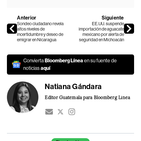
Anterior
Siguiente
Sondeo ciudadano revela
EE.UU. suspende
altos niveles de
importación de aguacate
incertidumbre y deseo de
mexicano por alerta de
emigrar en Nicaragua
seguridad en Michoacán
Convierta
Bloomberg Línea
en su fuente de
noticias
aquí
Natiana Gándara
Editor Guatemala para Bloomberg Línea
Temas de este artículo