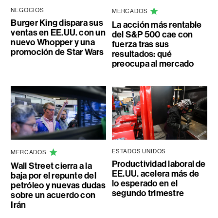
NEGOCIOS
MERCADOS
Burger King dispara sus
La acción más rentable
ventas en EE.UU. con un
del S&P 500 cae con
nuevo Whopper y una
fuerza tras sus
promoción de Star Wars
resultados: qué
preocupa al mercado
ESTADOS UNIDOS
MERCADOS
Productividad laboral de
Wall Street cierra a la
EE.UU. acelera más de
baja por el repunte del
lo esperado en el
petróleo y nuevas dudas
segundo trimestre
sobre un acuerdo con
Irán