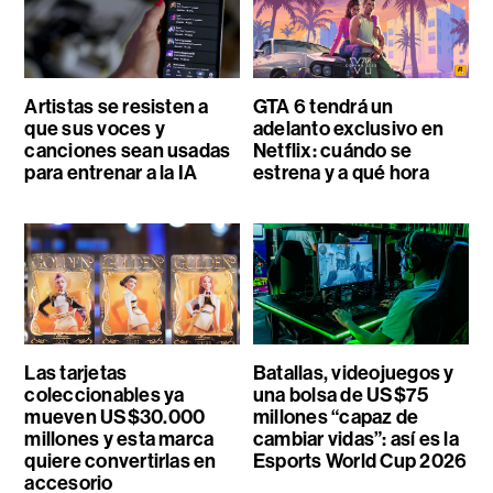
Artistas se resisten a
GTA 6 tendrá un
que sus voces y
adelanto exclusivo en
canciones sean usadas
Netflix: cuándo se
para entrenar a la IA
estrena y a qué hora
Las tarjetas
Batallas, videojuegos y
coleccionables ya
una bolsa de US$75
mueven US$30.000
millones “capaz de
millones y esta marca
cambiar vidas”: así es la
quiere convertirlas en
Esports World Cup 2026
accesorio