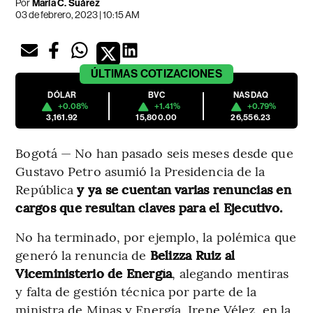
Por
María C. Suárez
03 de febrero, 2023 | 10:15 AM
ÚLTIMAS
COTIZACIONES
DÓLAR
BVC
NASDAQ
+0.08%
+1.41%
+0.79%
3,161.92
15,800.00
26,556.23
Bogotá — No han pasado seis meses desde que
Gustavo Petro asumió la Presidencia de la
República
y ya se cuentan varias renuncias en
cargos que resultan claves para el Ejecutivo.
No ha terminado, por ejemplo, la polémica que
generó la renuncia de
Belizza Ruiz al
Viceministerio de Energía
, alegando mentiras
y falta de gestión técnica por parte de la
ministra de Minas y Energía, Irene Vélez, en la