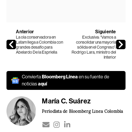
Anterior
Siguiente
La ola conservadora en
Exclusiva: “Vamos a
Latam llega a Colombia con
consolidar una mayoría
grandes desafío para
sólida en el Congreso”:
Abelardo De la Espriella
Rodrigo Lara, ministro del
Interior
Convierta
Bloomberg Línea
en su fuente de
noticias
aquí
María C. Suárez
Periodista de Bloomberg Línea Colombia