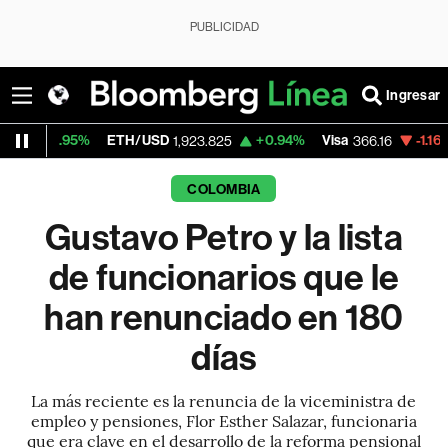
PUBLICIDAD
Ingresar
ETH/USD
+0.94%
Visa
-1.16%
MercadoLi
1,923.825
366.16
COLOMBIA
Gustavo Petro y la lista
de funcionarios que le
han renunciado en 180
días
La más reciente es la renuncia de la viceministra de
empleo y pensiones, Flor Esther Salazar, funcionaria
que era clave en el desarrollo de la reforma pensional