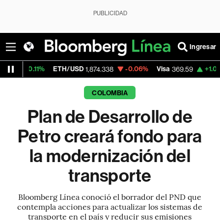
PUBLICIDAD
Ingresar
%
ETH/USD
-0.06%
Visa
+1.07%
Mercado
1,874.338
369.59
COLOMBIA
Plan de Desarrollo de
Petro creará fondo para
la modernización del
transporte
Bloomberg Línea conoció el borrador del PND que
contempla acciones para actualizar los sistemas de
transporte en el país y reducir sus emisiones