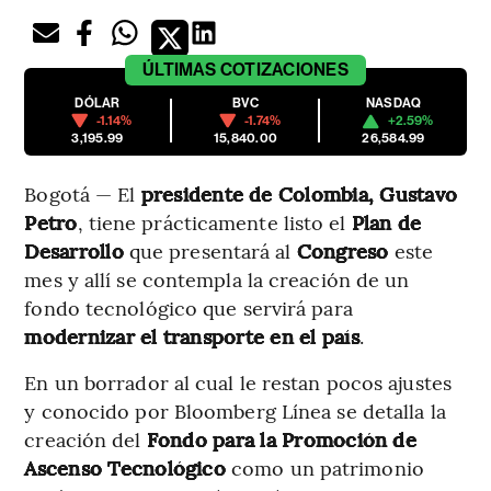
ÚLTIMAS
COTIZACIONES
DÓLAR
BVC
NASDAQ
-1.14%
-1.74%
+2.59%
3,195.99
15,840.00
26,584.99
Bogotá — El
presidente de Colombia, Gustavo
Petro
, tiene prácticamente listo el
Plan de
Desarrollo
que presentará al
Congreso
este
mes y allí se contempla la creación de un
fondo tecnológico que servirá para
modernizar el transporte en el país
.
En un borrador al cual le restan pocos ajustes
y conocido por Bloomberg Línea se detalla la
creación del
Fondo para la Promoción de
Ascenso Tecnológico
como un patrimonio