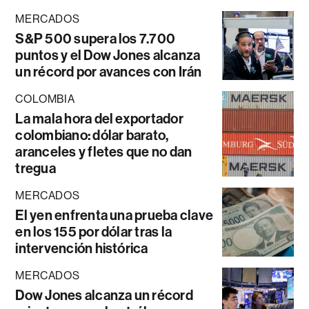
MERCADOS
S&P 500 supera los 7.700
puntos y el Dow Jones alcanza
un récord por avances con Irán
COLOMBIA
La mala hora del exportador
colombiano: dólar barato,
aranceles y fletes que no dan
tregua
MERCADOS
El yen enfrenta una prueba clave
en los 155 por dólar tras la
intervención histórica
MERCADOS
Dow Jones alcanza un récord