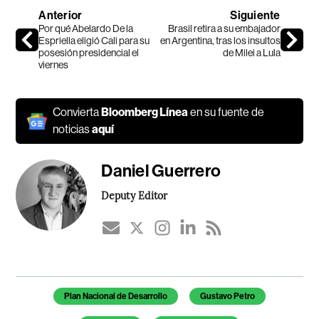
Anterior
Siguiente
Por qué Abelardo De la
Brasil retira a su embajador
Espriella eligió Cali para su
en Argentina, tras los insultos
posesión presidencial el
de Milei a Lula
viernes
Convierta
Bloomberg Línea
en su fuente de
noticias
aquí
Daniel Guerrero
Deputy Editor
Temas de este artículo
Plan Nacional de Desarrollo
Gustavo Petro