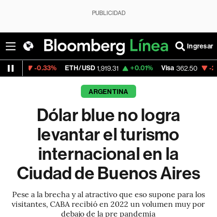
PUBLICIDAD
Ingresar
0.33%
ETH/USD
+0.01%
Visa
-2.15%
Merca
1,919.31
362.50
ARGENTINA
Dólar blue no logra
levantar el turismo
internacional en la
Ciudad de Buenos Aires
Pese a la brecha y al atractivo que eso supone para los
visitantes, CABA recibió en 2022 un volumen muy por
debajo de la pre pandemia