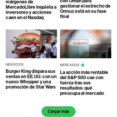
con Omán para
márgenes de
gestionar el estrecho de
MercadoLibre inquieta a
Ormuz está en su fase
inversores y acciones
final
caen en el Nasdaq
NEGOCIOS
MERCADOS
Burger King dispara sus
La acción más rentable
ventas en EE.UU. con un
del S&P 500 cae con
nuevo Whopper y una
fuerza tras sus
promoción de Star Wars
resultados: qué
preocupa al mercado
Cargar más