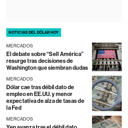
NOTICIAS DEL DÓLAR HOY
MERCADOS
El debate sobre “Sell América”
resurge tras decisiones de
Washington que siembran dudas
MERCADOS
Dólar cae tras débil dato de
empleo en EE.UU. y menor
expectativa de alza de tasas de
la Fed
MERCADOS
Yen avanza tras el débil dato