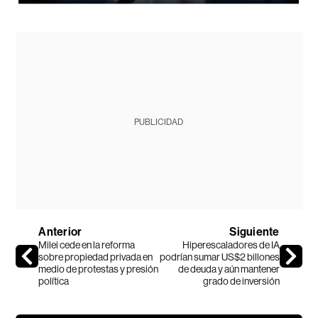
PUBLICIDAD
Anterior
Siguiente
Milei cede en la reforma
Hiperescaladores de IA
sobre propiedad privada en
podrían sumar US$2 billones
medio de protestas y presión
de deuda y aún mantener
política
grado de inversión