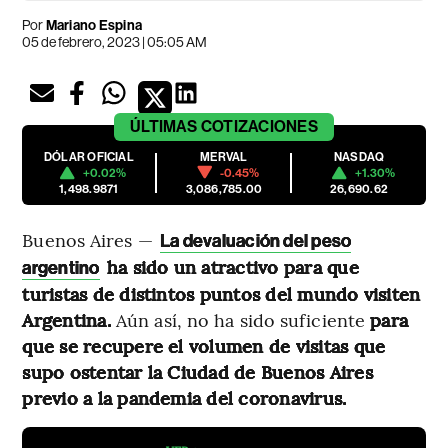
Por
Mariano Espina
05 de febrero, 2023 | 05:05 AM
ÚLTIMAS
COTIZACIONES
DÓLAR OFICIAL
MERVAL
NASDAQ
+0.02%
-0.45%
+1.30%
1,498.9871
3,086,785.00
26,690.62
Buenos Aires —
La devaluación del peso
ha sido un atractivo para que
argentino
turistas de distintos puntos del mundo visiten
Argentina.
Aún así, no ha sido suficiente
para
que se recupere el volumen de visitas que
supo ostentar la Ciudad de Buenos Aires
previo a la pandemia del coronavirus.