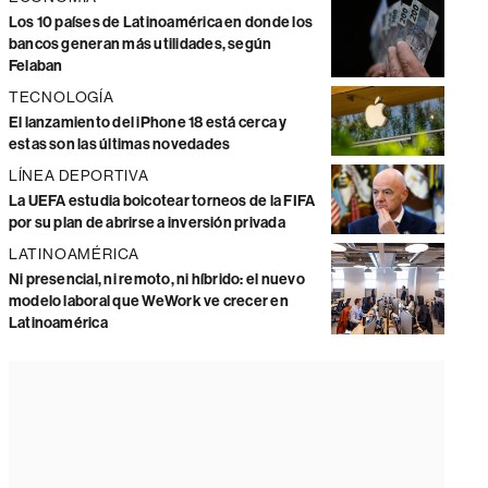
Los 10 países de Latinoamérica en donde los
bancos generan más utilidades, según
Felaban
TECNOLOGÍA
El lanzamiento del iPhone 18 está cerca y
estas son las últimas novedades
LÍNEA DEPORTIVA
La UEFA estudia boicotear torneos de la FIFA
por su plan de abrirse a inversión privada
LATINOAMÉRICA
Ni presencial, ni remoto, ni híbrido: el nuevo
modelo laboral que WeWork ve crecer en
Latinoamérica