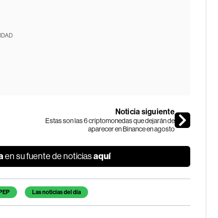
IDAD
Noticia siguiente
Estas son las 6 criptomonedas que dejarán de
aparecer en Binance en agosto
a
aquí
en su fuente de noticias
PEP
Las noticias del día