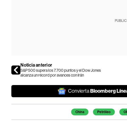
PUBLIC
Noticia anterior
S&P 500 supera los 7.700 puntos y el Dow Jones
alcanza un récord por avances con Irán
Bloomberg Líne
Convierta
Temas de este artículo
China
Petróleo
O