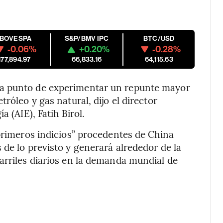
IBOVESPA
S&P/BMV IPC
BTC/USD
-0.06%
+0.20%
-0.28%
177,894.97
66,833.16
64,115.63
 a punto de experimentar un repunte mayor
róleo y gas natural, dijo el director
a (AIE), Fatih Birol.
“primeros indicios” procedentes de China
 de lo previsto y generará alrededor de la
arriles diarios en la demanda mundial de