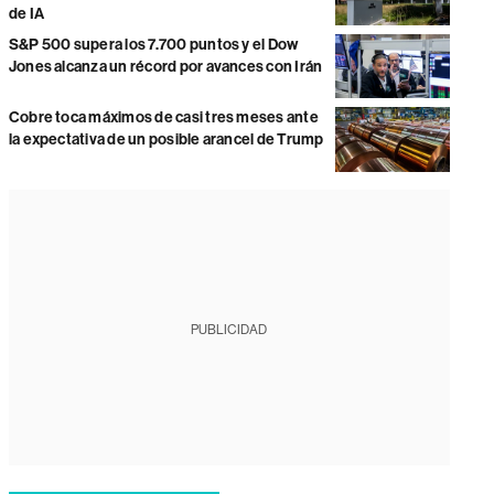
de IA
S&P 500 supera los 7.700 puntos y el Dow
Jones alcanza un récord por avances con Irán
Cobre toca máximos de casi tres meses ante
la expectativa de un posible arancel de Trump
PUBLICIDAD