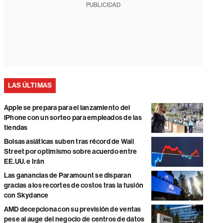
PUBLICIDAD
LAS ÚLTIMAS
Apple se prepara para el lanzamiento del
iPhone con un sorteo para empleados de las
tiendas
Bolsas asiáticas suben tras récord de Wall
Street por optimismo sobre acuerdo entre
EE.UU. e Irán
Las ganancias de Paramount se disparan
gracias a los recortes de costos tras la fusión
con Skydance
AMD decepciona con su previsión de ventas
pese al auge del negocio de centros de datos