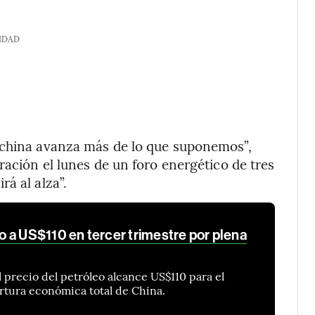
IDAD
 china avanza más de lo que suponemos”,
ración el lunes de un foro energético de tres
á al alza”.
 a US$110 en tercer trimestre por plena
precio del petróleo alcance US$110 para el
ertura económica total de China.