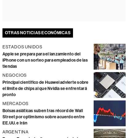
OTRAS NOTICIAS ECONÓMICAS
ESTADOS UNIDOS
Apple se prepara para el lanzamiento del
iPhone con un sorteo para empleados de las
tiendas
NEGOCIOS
Principal científico de Huawei advierte sobre
el límite de chips al que Nvidia se enfrentará
pronto
MERCADOS
Bolsas asiáticas suben tras récord de Wall
Street por optimismo sobre acuerdo entre
EE.UU. e Irán
ARGENTINA