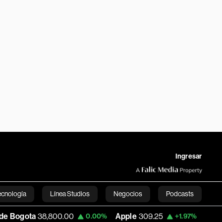
Ingresar
ecnología
Línea Studios
Negocios
Podcasts
800.00
Apple
309.25
USD COP
3,195.99
0.00%
+1.97%
English