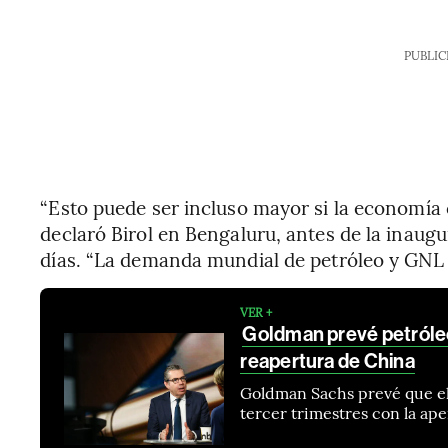
PUBLIC
“Esto puede ser incluso mayor si la economía
declaró Birol en Bengaluru, antes de la inaugu
días. “La demanda mundial de petróleo y GNL ir
VER +
Goldman prevé petróleo
reapertura de China
Goldman Sachs prevé que el 
tercer trimestres con la ap