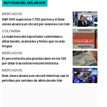
NOTICIAS DEL DÓLAR HOY
MERCADOS
S&P 500 supera los 7.700 puntos y el Dow
Jones alcanza un récord por avances con Irán
COLOMBIA
La mala hora del exportador colombiano:
dólar barato, aranceles y fletes que no dan
tregua
MERCADOS
El yen enfrenta una prueba clave en los 155
por dólar tras la intervención histórica
MERCADOS
Dow Jones alcanza un récord mientras cae el
petróleo por señales de alivio desde Irán