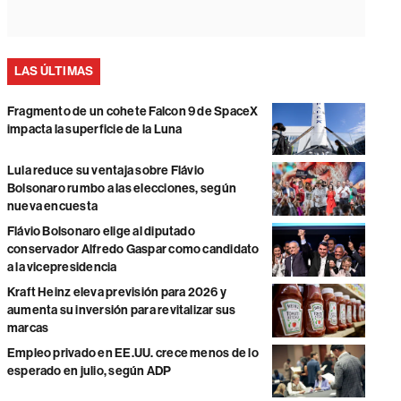
LAS ÚLTIMAS
Fragmento de un cohete Falcon 9 de SpaceX
impacta la superficie de la Luna
Lula reduce su ventaja sobre Flávio
Bolsonaro rumbo a las elecciones, según
nueva encuesta
Flávio Bolsonaro elige al diputado
conservador Alfredo Gaspar como candidato
a la vicepresidencia
Kraft Heinz eleva previsión para 2026 y
aumenta su inversión para revitalizar sus
marcas
Empleo privado en EE.UU. crece menos de lo
esperado en julio, según ADP