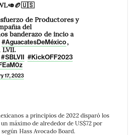
WL🥑🏉🇺🇸
 esfuerzo de Productores y
mpañía del
os banderazo de incio a
e
,
#AguacatesDeMéxico
LVII.
#SBLVII
#KickOFF2023
0FEaM0z
y 17, 2023
exicanos a principios de 2022 disparó los
n un máximo de alrededor de US$72 por
o, según Hass Avocado Board.