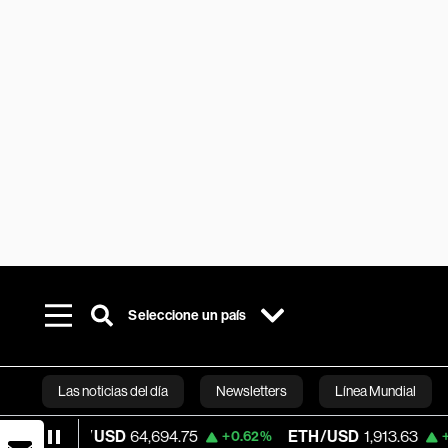
Seleccione un país
Las noticias del día
Newsletters
Línea Mundial
/USD
64,694.75
ETH/USD
1,913.63
Vis
+0.62%
+2.04%
Bloomberg 