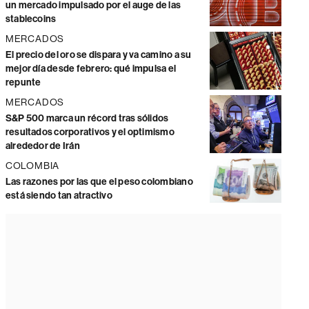
un mercado impulsado por el auge de las
stablecoins
MERCADOS
El precio del oro se dispara y va camino a su
mejor día desde febrero: qué impulsa el
repunte
MERCADOS
S&P 500 marca un récord tras sólidos
resultados corporativos y el optimismo
alrededor de Irán
COLOMBIA
Las razones por las que el peso colombiano
está siendo tan atractivo