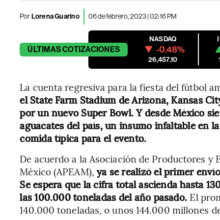
Por
Lorena Guarino
06 de febrero, 2023 | 02:16 PM
NASDAQ
-0.48%
ÚLTIMAS
COTIZACIONES
26,457.10
La cuenta regresiva para la fiesta del fútbol
el State Farm Stadium de Arizona, Kansas City
por un nuevo Super Bowl. Y desde México sie
aguacates del país, un insumo infaltable en l
comida típica para el evento.
De acuerdo a la Asociación de Productores y
México (APEAM),
ya se realizó el primer enví
Se espera que la cifra total ascienda hasta 1
las 100.000 toneladas del año pasado.
El pro
140.000 toneladas, o unos 144.000 millones d