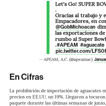
Let's Go! SUPER BO
.
Gracias al trabajo y
Empacadores, en co
dim
@GobMichoacan
las exportaciones d
rumbo al Super Bowl 
.
#APEAM
#aguacate
pic.twitter.com/LFS
— APEAM, A.C. (@apeamac)
Januar
En Cifras
La prohibición de importación de aguacates m
precios en EE.UU. un 19%. Llegaron a tocaro
paquete durante las últimas semanas de juni