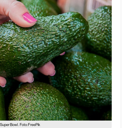
 Super Bowl.
Foto: FreePik