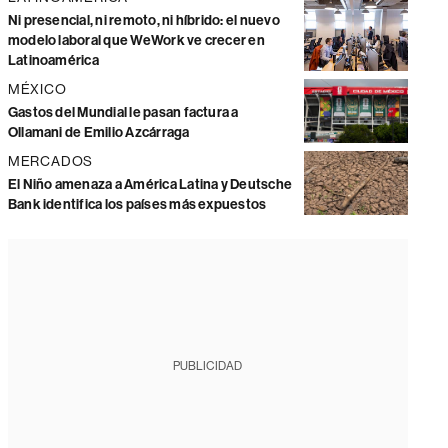
Ni presencial, ni remoto, ni híbrido: el nuevo
modelo laboral que WeWork ve crecer en
Latinoamérica
MÉXICO
Gastos del Mundial le pasan factura a
Ollamani de Emilio Azcárraga
MERCADOS
El Niño amenaza a América Latina y Deutsche
Bank identifica los países más expuestos
PUBLICIDAD