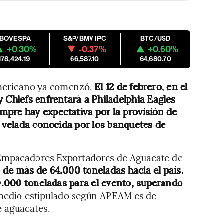
IBOVESPA
S&P/BMV IPC
BTC/USD
+0.30%
-0.37%
+0.60%
178,424.19
66,587.10
64,680.70
 americano ya comenzó.
El 12 de febrero, en el
 Chiefs enfrentará a Philadelphia Eagles
mpre hay expectativa por la provisión de
a velada conocida por los banquetes de
 Empacadores Exportadores de Aguacate de
o de más de 64.000 toneladas hacia el país.
30.000 toneladas para el evento, superando
medio estipulado según APEAM es de
e aguacates.