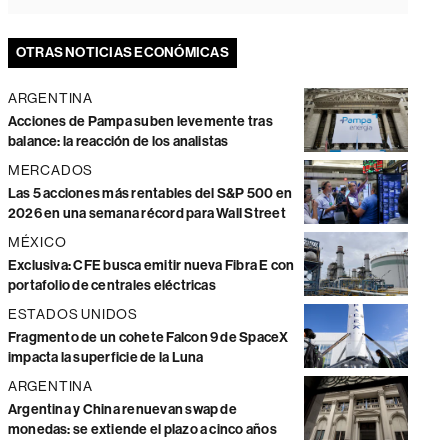
OTRAS NOTICIAS ECONÓMICAS
ARGENTINA
Acciones de Pampa suben levemente tras
balance: la reacción de los analistas
MERCADOS
Las 5 acciones más rentables del S&P 500 en
2026 en una semana récord para Wall Street
MÉXICO
Exclusiva: CFE busca emitir nueva Fibra E con
portafolio de centrales eléctricas
ESTADOS UNIDOS
Fragmento de un cohete Falcon 9 de SpaceX
impacta la superficie de la Luna
ARGENTINA
Argentina y China renuevan swap de
monedas: se extiende el plazo a cinco años