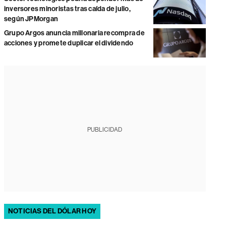
inversores minoristas tras caída de julio,
según JPMorgan
Grupo Argos anuncia millonaria recompra de
acciones y promete duplicar el dividendo
PUBLICIDAD
NOTICIAS DEL DÓLAR HOY