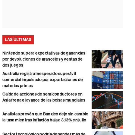
LAS ÚLTIMAS
Nintendo supera expectativas de ganancias
por devoluciones de aranceles y ventas de
dos juegos
Australia registra inesperado superávit
comercial impulsado por exportaciones de
materias primas
Caída de acciones de semiconductores en
Asia frena el avance de las bolsas mundiales
Analistas prevén que Banxico deje sin cambio
la tasa mientras inflación baja a 3,13% en julio
Sector tecnológico podría depender más de