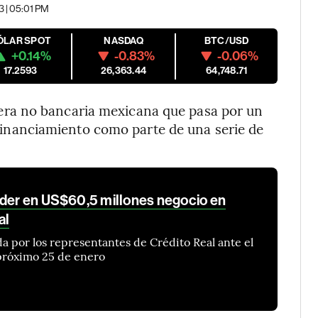
3 | 05:01 PM
ÓLAR SPOT
NASDAQ
BTC/USD
+0.14%
-0.83%
-0.06%
17.2593
26,363.44
64,748.71
iera no bancaria mexicana que pasa por un
inanciamiento como parte de una serie de
nder en US$60,5 millones negocio en
al
a por los representantes de Crédito Real ante el
próximo 25 de enero