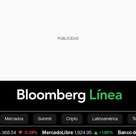
PUBLICIDAD
Mercados
Summit
Cripto
Latinoamérica
T
MercadoLibre
1,924.95
Banco de Bogota
38,
.28%
+1.85%
Green
Economía
Estilo de vida
Mundo
Videos