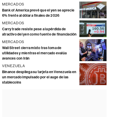
MERCADOS
Bank of America prevé que el yen se aprecie
6% frente al dólar a finales de 2026
MERCADOS
Carry trade resiste pese a la pérdida de
atractivo del yen como fuente de financiación
MERCADOS
Wall Street cierra mixto tras toma de
utilidades y mientras el mercado evalúa
avances con Irán
VENEZUELA
Binance despliega su tarjeta en Venezuela en
un mercado impulsado por el auge de las
stablecoins