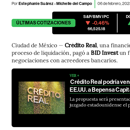
Por
Estephanie Suárez
-
Michelle del Campo
06 de febrero, 202
S&P/BMV IPC
D
-0.46%
ÚLTIMAS
COTIZACIONES
66,525.18
Ciudad de México —
Crédito Real
, una financ
proceso de liquidación, pagó a
BID Invest
un f
negociaciones con acreedores bancarios.
VER +
Crédito Real podría ve
EE.UU. a Bepensa Capit
La propuesta será presentad
juzgado estadounidense el 