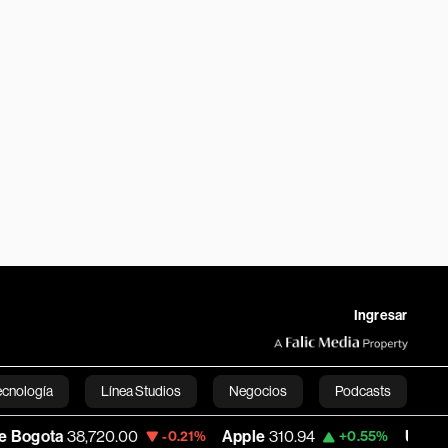
Ingresar
ecnología
Línea Studios
Negocios
Podcasts
720.00
Apple
310.94
USD COP
3,175.95
-0.21%
+0.55%
English