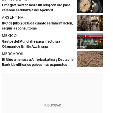
Omega x Swatch lanza un reloj con oro para
celebrar el alunizaje del Apollo 11
ARGENTINA
IPC de julio 2026: de cuánto sería la inflación,
según las consultoras
MÉXICO
Gastos del Mundial le pasan factura a
Ollamani de Emilio Azcárraga
MERCADOS
El Niño amenaza a América Latina y Deutsche
Bank identifica los países más expuestos
PUBLICIDAD