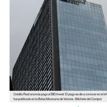
Crédito Real anuncia pago al BID Invest
El pago se dio a conocer en el i
fue publicado en la Bolsa Mexicana de Valores.
(Michele del Campo)