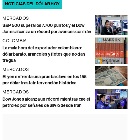
NOTICIAS DEL DÓLAR HOY
MERCADOS
S&P 500 supera los 7.700 puntos y el Dow
Jones alcanza un récord por avances con Irán
COLOMBIA
La mala hora del exportador colombiano:
dólar barato, aranceles y fletes que no dan
tregua
MERCADOS
El yen enfrenta una prueba clave en los 155
por dólar tras la intervención histórica
MERCADOS
Dow Jones alcanza un récord mientras cae el
petróleo por señales de alivio desde Irán