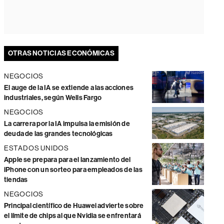
OTRAS NOTICIAS ECONÓMICAS
NEGOCIOS
El auge de la IA se extiende a las acciones
industriales, según Wells Fargo
NEGOCIOS
La carrera por la IA impulsa la emisión de
deuda de las grandes tecnológicas
ESTADOS UNIDOS
Apple se prepara para el lanzamiento del
iPhone con un sorteo para empleados de las
tiendas
NEGOCIOS
Principal científico de Huawei advierte sobre
el límite de chips al que Nvidia se enfrentará