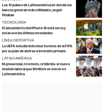
Los 10 países de Latinoamérica en donde los
bancos generan más utilidades, según
Felaban
TECNOLOGÍA
El lanzamiento del iPhone 18 está cerca y
estas son las últimas novedades
LÍNEA DEPORTIVA
La UEFA estudia boicotear torneos de la FIFA
por su plan de abrirse a inversión privada
LATINOAMÉRICA
Ni presencial, ni remoto, ni híbrido: el nuevo
modelo laboral que WeWork ve crecer en
Latinoamérica