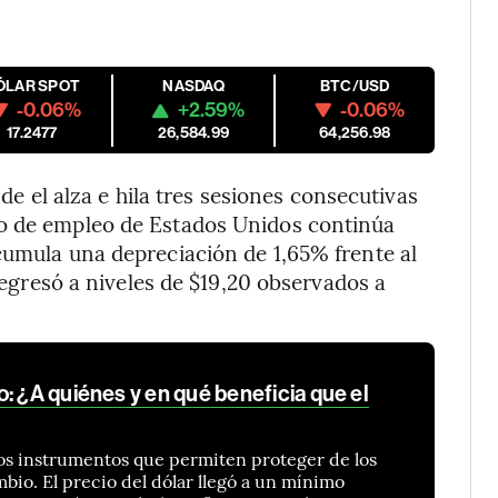
ÓLAR SPOT
NASDAQ
BTC/USD
-0.06%
+2.59%
-0.06%
17.2477
26,584.99
64,256.98
de el alza e hila tres sesiones consecutivas
to de empleo de Estados Unidos continúa
umula una depreciación de 1,65% frente al
 regresó a niveles de $19,20 observados a
: ¿A quiénes y en qué beneficia que el
os instrumentos que permiten proteger de los
bio. El precio del dólar llegó a un mínimo