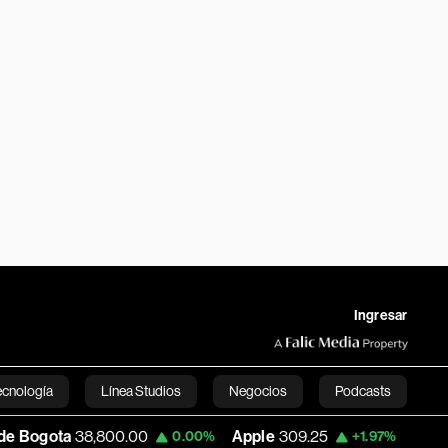
Ingresar
ecnología
Línea Studios
Negocios
Podcasts
8,800.00
Apple
309.25
USD COP
3,195.9
0.00%
+1.97%
English