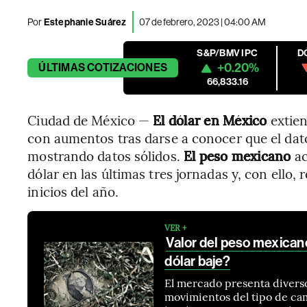
Por
Estephanie Suárez
07 de febrero, 2023 | 04:00 AM
S&P/BMV IPC
D
+0.20%
ÚLTIMAS
COTIZACIONES
66,833.16
Ciudad de México —
El dólar en México
extien
con aumentos tras darse a conocer que el da
mostrando datos sólidos.
El peso mexicano
ac
dólar en las últimas tres jornadas y, con ello,
inicios del año.
VER +
Valor del peso mexicano
dólar baje?
El mercado presenta divers
movimientos del tipo de cam