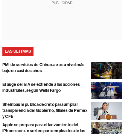
PUBLICIDAD
LAS ÚLTIMAS
PMI de servicios de China cae a su nivel más
bajo en casi dos años
El auge de la IA se extiende a las acciones
industriales, según Wells Fargo
Sheinbaum publica decreto para ampliar
transparencia del Gobierno, filiales de Pemex
y CFE
Apple se prepara para el lanzamiento del
iPhone con un sorteo para empleados de las