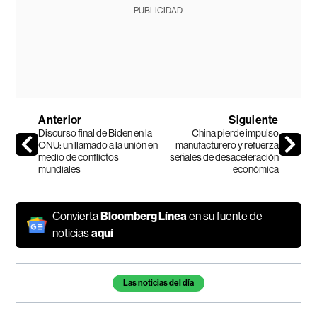
PUBLICIDAD
Anterior
Siguiente
Discurso final de Biden en la
China pierde impulso
ONU: un llamado a la unión en
manufacturero y refuerza
medio de conflictos
señales de desaceleración
mundiales
económica
Convierta
Bloomberg Línea
en su fuente de
noticias
aquí
Temas de este artículo
Las noticias del día