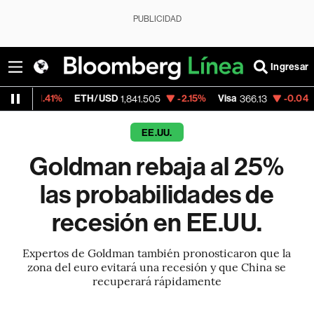
PUBLICIDAD
Ingresar
1%
ETH/USD
-2.15%
Visa
-0.04%
Mercado
1,841.505
366.13
EE.UU.
Goldman rebaja al 25%
las probabilidades de
recesión en EE.UU.
Expertos de Goldman también pronosticaron que la
zona del euro evitará una recesión y que China se
recuperará rápidamente