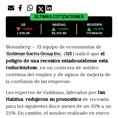
ÚLTIMAS
COTIZACIONES
GS
NASDAQ
IBOVESPA
-0.63%
+1.00%
+0.47%
1,018.38
25,373.85
177,999.00
Bloomberg — El equipo de economistas de
(
) indicó que
el
Goldman Sachs Group Inc.
GS
peligro de una recesión estadounidense está
reduciéndose
, en un contexto de solidez
continua del empleo y de signos de mejoría de
la confianza de las empresas.
Los expertos de Goldman, liderados por
Jan
Hatzius
,
redujeron su pronóstico
de recesión
para los siguientes doce meses de un 35% a un
25%. En cambio, el sondeo realizado en enero