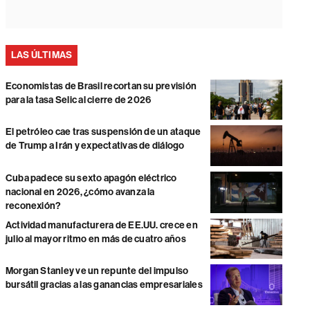
LAS ÚLTIMAS
Economistas de Brasil recortan su previsión
para la tasa Selic al cierre de 2026
El petróleo cae tras suspensión de un ataque
de Trump a Irán y expectativas de diálogo
Cuba padece su sexto apagón eléctrico
nacional en 2026, ¿cómo avanza la
reconexión?
Actividad manufacturera de EE.UU. crece en
julio al mayor ritmo en más de cuatro años
Morgan Stanley ve un repunte del impulso
bursátil gracias a las ganancias empresariales