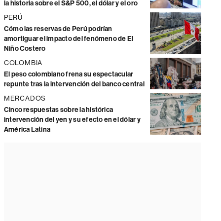
la historia sobre el S&P 500, el dólar y el oro
PERÚ
Cómo las reservas de Perú podrían
amortiguar el impacto del fenómeno de El
Niño Costero
COLOMBIA
El peso colombiano frena su espectacular
repunte tras la intervención del banco central
MERCADOS
Cinco respuestas sobre la histórica
intervención del yen y su efecto en el dólar y
América Latina