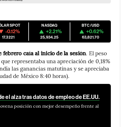
ÓLAR SPOT
NASDAQ
BTC/USD
-0.12%
+2.21%
+0.62%
17.3221
25,934.25
63,821.70
 febrero caía al inicio de la sesión
. El peso
l que representaba una apreciación de 0,18%
endía las ganancias matutinas y se apreciaba
iudad de México 8:40 horas).
e el alza tras datos de empleo de EE.UU.
 novena posición con mejor desempeño frente al