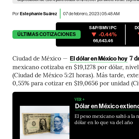
Por
Estephanie Suárez
07 de febrero, 2023 | 05:48 AM
S&P/BMV IPC
D
-0.44%
ÚLTIMAS
COTIZACIONES
66,643.46
Ciudad de México —
7 de
El dólar en México hoy
mexicano cotizaba en $19,1278 por dólar, nive
(Ciudad de México 5:21 horas). Más tarde, ext
0,55% para cotizar en $19,0656 por unidad (C
VER +
Dólar en México extiend
El peso mexicano saltó a la
dólar en lo que va del año