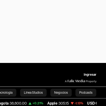
Ingresar
ecnología
Línea Studios
Negocios
Podcasts
800.00
Apple
305.15
USD COP
3,232.96
+0.21%
-1.13%
English