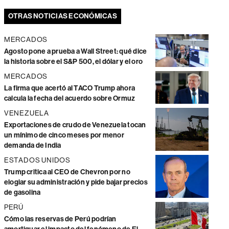
OTRAS NOTICIAS ECONÓMICAS
MERCADOS
Agosto pone a prueba a Wall Street: qué dice
la historia sobre el S&P 500, el dólar y el oro
MERCADOS
La firma que acertó al TACO Trump ahora
calcula la fecha del acuerdo sobre Ormuz
VENEZUELA
Exportaciones de crudo de Venezuela tocan
un mínimo de cinco meses por menor
demanda de India
ESTADOS UNIDOS
Trump critica al CEO de Chevron por no
elogiar su administración y pide bajar precios
de gasolina
PERÚ
Cómo las reservas de Perú podrían