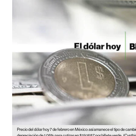
Precio del dólar hoy 7 de febrero en México: así amanece el tipo de cambi
depreciación de 1,05% para cotizar en $19,1687 por billete verde.
(Cynthi