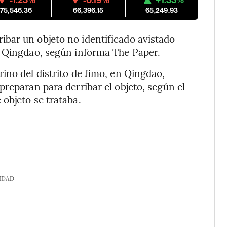
-1.23%
-0.19%
+1.33%
175,546.36
66,396.15
65,249.93
bar un objeto no identificado avistado
e Qingdao, según informa The Paper.
ino del distrito de Jimo, en Qingdao,
preparan para derribar el objeto, según el
objeto se trataba.
IDAD