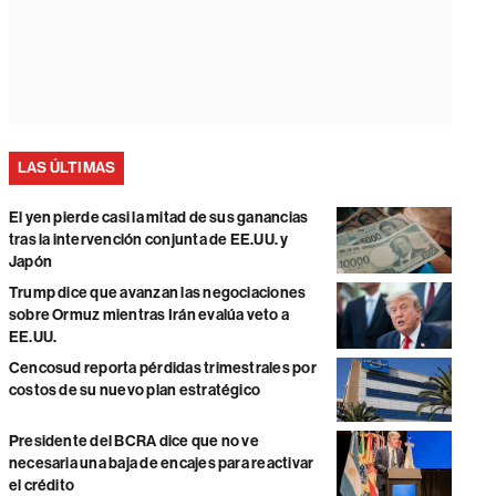
LAS ÚLTIMAS
El yen pierde casi la mitad de sus ganancias
tras la intervención conjunta de EE.UU. y
Japón
Trump dice que avanzan las negociaciones
sobre Ormuz mientras Irán evalúa veto a
EE.UU.
Cencosud reporta pérdidas trimestrales por
costos de su nuevo plan estratégico
Presidente del BCRA dice que no ve
necesaria una baja de encajes para reactivar
el crédito