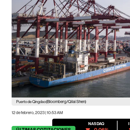
(Bloomberg/Qilai Shen)
Puerto de Qingdao
12 de febrero, 2023 | 10:53 AM
NASDAQ
ÚLTIMAS
COTIZACIONES