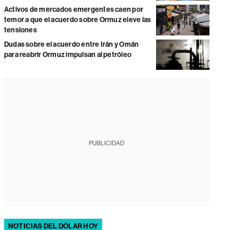
Activos de mercados emergentes caen por
temor a que el acuerdo sobre Ormuz eleve las
tensiones
Dudas sobre el acuerdo entre Irán y Omán
para reabrir Ormuz impulsan al petróleo
PUBLICIDAD
NOTICIAS DEL DÓLAR HOY