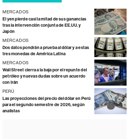
MERCADOS
El yen pierde casi la mitad de sus ganancias
tras la intervención conjunta de EE.UU. y
Japón
MERCADOS
Dos datos pondrán a prueba al dólar y a estas
tres monedas de América Latina
MERCADOS
Wall Street cierra a la baja por el repunte del
petróleo y nuevas dudas sobre un acuerdo
con Irán
PERÚ
Las proyecciones del precio del dólar en Perú
para el segundo semestre de 2026, según
analistas