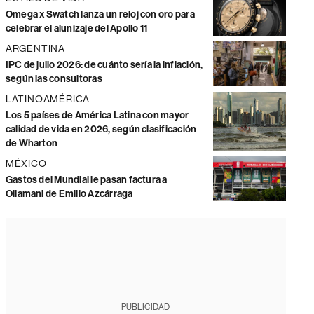
Omega x Swatch lanza un reloj con oro para
celebrar el alunizaje del Apollo 11
ARGENTINA
IPC de julio 2026: de cuánto sería la inflación,
según las consultoras
LATINOAMÉRICA
Los 5 países de América Latina con mayor
calidad de vida en 2026, según clasificación
de Wharton
MÉXICO
Gastos del Mundial le pasan factura a
Ollamani de Emilio Azcárraga
PUBLICIDAD