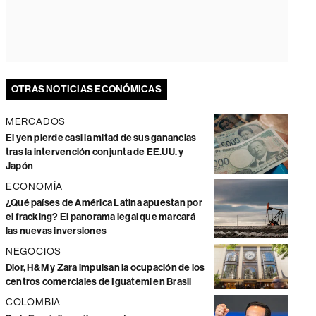
OTRAS NOTICIAS ECONÓMICAS
MERCADOS
El yen pierde casi la mitad de sus ganancias
tras la intervención conjunta de EE.UU. y
Japón
ECONOMÍA
¿Qué países de América Latina apuestan por
el fracking? El panorama legal que marcará
las nuevas inversiones
NEGOCIOS
Dior, H&M y Zara impulsan la ocupación de los
centros comerciales de Iguatemi en Brasil
COLOMBIA