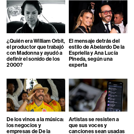
¿Quién era William Orbit,
El mensaje detrás del
el productor que trabajó
estilo de Abelardo De la
con Madonna y ayudó a
Espriella y Ana Lucía
definir el sonido de los
Pineda, según una
2000?
experta
De los vinos a la música:
Artistas se resisten a
los negocios y
que sus voces y
empresas de De la
canciones sean usadas