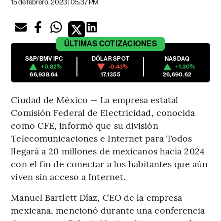
15 de febrero, 2023 | 05:37 PM
ÚLTIMAS
COTIZACIONES
S&P/BMV IPC
DÓLAR SPOT
NASDAQ
+0.82%
-0.43%
+1.30%
66,938.64
17.1355
26,690.62
Ciudad de México — La empresa estatal
Comisión Federal de Electricidad, conocida
como CFE, informó que su división
Telecomunicaciones e Internet para Todos
llegará a 20 millones de mexicanos hacia 2024
con el fin de conectar a los habitantes que aún
viven sin acceso a Internet.
Manuel Bartlett Díaz, CEO de la empresa
mexicana, mencionó durante una conferencia