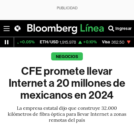
PUBLICIDAD
Ingresar
.05%
ETH/USD
+0.10%
Visa
-2.15%
Merc
1,915.978
362.50
NEGOCIOS
CFE promete llevar
Internet a 20 millones de
mexicanos en 2024
La empresa estatal dijo que construye 32.000
kilómetros de fibra óptica para llevar Internet a zonas
remotas del país