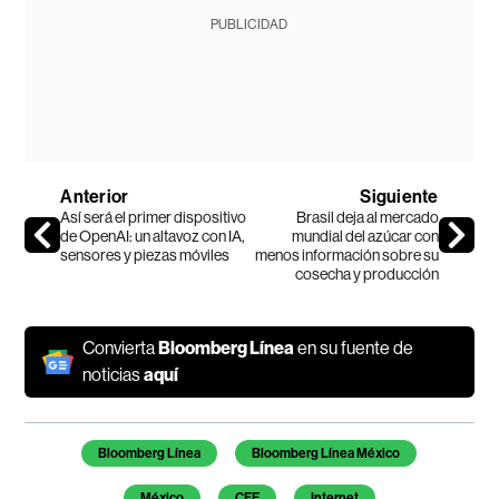
PUBLICIDAD
Anterior
Siguiente
Así será el primer dispositivo
Brasil deja al mercado
de OpenAI: un altavoz con IA,
mundial del azúcar con
sensores y piezas móviles
menos información sobre su
cosecha y producción
Convierta
Bloomberg Línea
en su fuente de
noticias
aquí
Temas de este artículo
Bloomberg Línea
Bloomberg Línea México
México
CFE
Internet