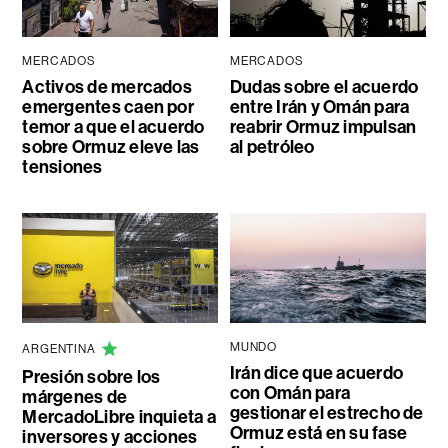
MERCADOS
MERCADOS
Activos de mercados
Dudas sobre el acuerdo
emergentes caen por
entre Irán y Omán para
temor a que el acuerdo
reabrir Ormuz impulsan
sobre Ormuz eleve las
al petróleo
tensiones
MUNDO
ARGENTINA
Irán dice que acuerdo
Presión sobre los
con Omán para
márgenes de
gestionar el estrecho de
MercadoLibre inquieta a
Ormuz está en su fase
inversores y acciones