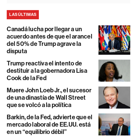
LAS ÚLTIMAS
Canadá lucha por llegar a un
acuerdo antes de que el arancel
del 50% de Trump agrave la
disputa
Trump reactiva el intento de
destituir a la gobernadora Lisa
Cook de la Fed
Muere John Loeb Jr., el sucesor
de una dinastía de Wall Street
que se volcó a la política
Barkin, de la Fed, advierte que el
mercado laboral de EE.UU. está
en un “equilibrio débil”