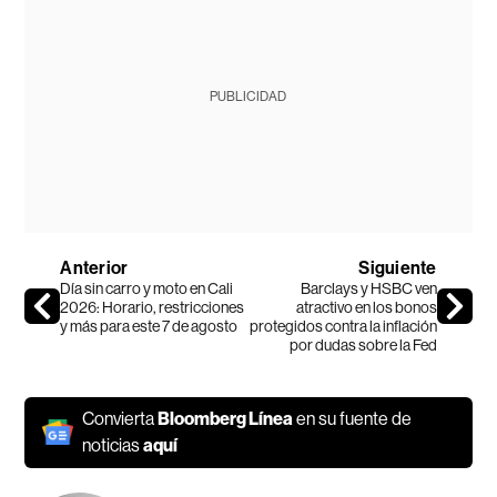
PUBLICIDAD
Anterior
Siguiente
Día sin carro y moto en Cali
Barclays y HSBC ven
2026: Horario, restricciones
atractivo en los bonos
y más para este 7 de agosto
protegidos contra la inflación
por dudas sobre la Fed
Convierta
Bloomberg Línea
en su fuente de
noticias
aquí