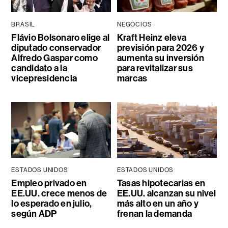
BRASIL
NEGOCIOS
Flávio Bolsonaro elige al
Kraft Heinz eleva
diputado conservador
previsión para 2026 y
Alfredo Gaspar como
aumenta su inversión
candidato a la
para revitalizar sus
vicepresidencia
marcas
ESTADOS UNIDOS
ESTADOS UNIDOS
Empleo privado en
Tasas hipotecarias en
EE.UU. crece menos de
EE.UU. alcanzan su nivel
lo esperado en julio,
más alto en un año y
según ADP
frenan la demanda