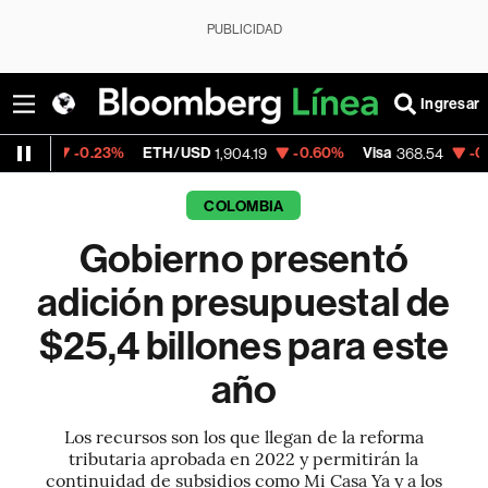
PUBLICIDAD
Ingresar
0.23%
ETH/USD
-0.60%
Visa
-0.28%
Merc
1,904.19
368.54
COLOMBIA
Gobierno presentó
adición presupuestal de
$25,4 billones para este
año
Los recursos son los que llegan de la reforma
tributaria aprobada en 2022 y permitirán la
continuidad de subsidios como Mi Casa Ya y a los