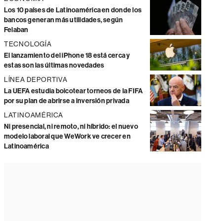
Los 10 países de Latinoamérica en donde los
bancos generan más utilidades, según
Felaban
TECNOLOGÍA
El lanzamiento del iPhone 18 está cerca y
estas son las últimas novedades
LÍNEA DEPORTIVA
La UEFA estudia boicotear torneos de la FIFA
por su plan de abrirse a inversión privada
LATINOAMÉRICA
Ni presencial, ni remoto, ni híbrido: el nuevo
modelo laboral que WeWork ve crecer en
Latinoamérica