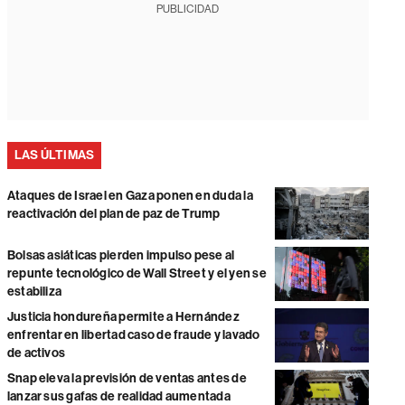
PUBLICIDAD
LAS ÚLTIMAS
Ataques de Israel en Gaza ponen en duda la
reactivación del plan de paz de Trump
Bolsas asiáticas pierden impulso pese al
repunte tecnológico de Wall Street y el yen se
estabiliza
Justicia hondureña permite a Hernández
enfrentar en libertad caso de fraude y lavado
de activos
Snap eleva la previsión de ventas antes de
lanzar sus gafas de realidad aumentada