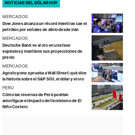
NOTICIAS DEL DÓLAR HOY
MERCADOS
Dow Jones alcanza un récord mientras cae el
petróleo por señales de alivio desde Irán
MERCADOS
Deutsche Bank ve al oro en una fase
explosiva y mantiene sus proyecciones de
precio
MERCADOS
Agosto pone a prueba a Wall Street: qué dice
la historia sobre el S&P 500, el dólar y el oro
PERÚ
Cómo las reservas de Perú podrían
amortiguar el impacto del fenómeno de El
Niño Costero