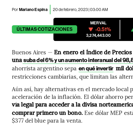
Por
Mariano Espina
20 de febrero, 2023 | 03:00 AM
MERVAL
-0.51%
ÚLTIMAS
COTIZACIONES
3,274,443.00
Buenos Aires —
En enero el Índice de Precio
una
suba del 6% y un aumento interanual del 98
ahorrista argentino sepa
mil dó
en qué invertir
restricciones cambiarias, que limitan las altern
Aún así, hay alternativas en el mercado local 
aceleración de la inflación. El dólar ahorro 
vía legal para acceder a la divisa norteameri
comprar primero un bono.
Ese dólar MEP está
$377 del blue para la venta.