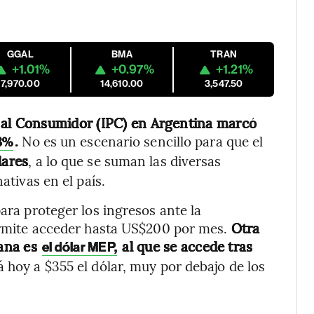
GGAL
BMA
TRAN
+1.01%
+0.97%
+1.21%
7,970.00
14,610.00
3,547.50
s al Consumidor (IPC) en Argentina marcó
.
No es un escenario sencillo para que el
,8%
lares
, a lo que se suman las diversas
ativas en el país.
para proteger los ingresos ante la
permite acceder hasta US$200 por mes.
Otra
cana es
al que se accede tras
el dólar MEP,
 hoy a $355 el dólar, muy por debajo de los