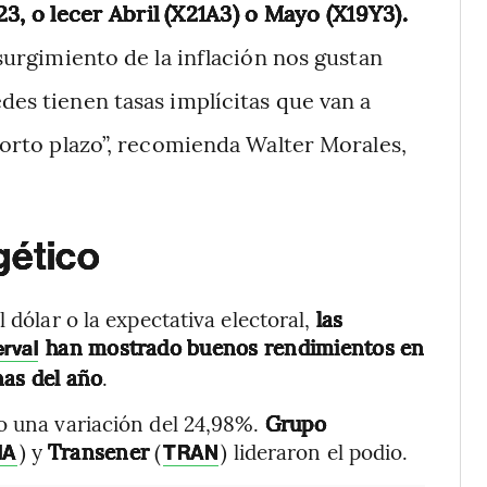
3, o lecer Abril (X21A3) o Mayo (X19Y3).
surgimiento de la inflación nos gustan
des tienen tasas implícitas que van a
corto plazo”, recomienda Walter Morales,
gético
 dólar o la expectativa electoral,
las
han mostrado buenos rendimientos en
rval
nas del año
.
o una variación del 24,98%.
Grupo
) y
Transener
(
) lideraron el podio.
MA
TRAN