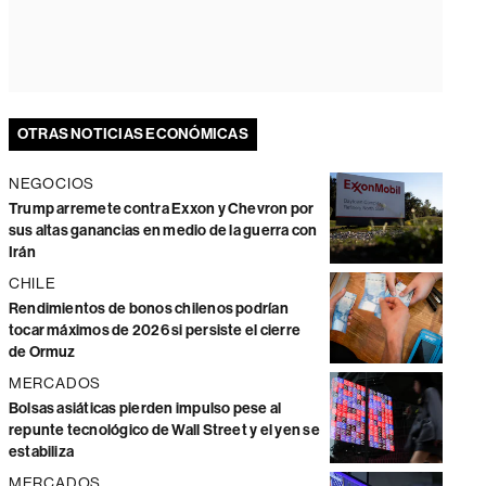
OTRAS NOTICIAS ECONÓMICAS
NEGOCIOS
Trump arremete contra Exxon y Chevron por
sus altas ganancias en medio de la guerra con
Irán
CHILE
Rendimientos de bonos chilenos podrían
tocar máximos de 2026 si persiste el cierre
de Ormuz
MERCADOS
Bolsas asiáticas pierden impulso pese al
repunte tecnológico de Wall Street y el yen se
estabiliza
MERCADOS