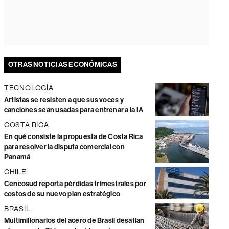
OTRAS NOTICIAS ECONÓMICAS
TECNOLOGÍA
Artistas se resisten a que sus voces y
canciones sean usadas para entrenar a la IA
COSTA RICA
En qué consiste la propuesta de Costa Rica
para resolver la disputa comercial con
Panamá
CHILE
Cencosud reporta pérdidas trimestrales por
costos de su nuevo plan estratégico
BRASIL
Multimillonarios del acero de Brasil desafían