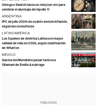
Omega x Swatch lanza un reloj con oro para
celebrar el alunizaje del Apollo 11
ARGENTINA
IPC de julio 2026: de cuánto sería la inflación,
según las consultoras
LATINOAMÉRICA
Los 5 países de América Latina con mayor
calidad de vida en 2026, según clasificación
de Wharton
MÉXICO
Gastos del Mundial le pasan factura a
Ollamani de Emilio Azcárraga
PUBLICIDAD