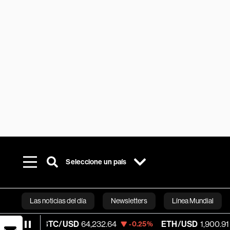
Seleccione un país
Las noticias del día
Newsletters
Línea Mundial
BTC/USD
64,232.64
ETH/USD
1,900.91
-0.25%
-0.26%
Bloomberg 