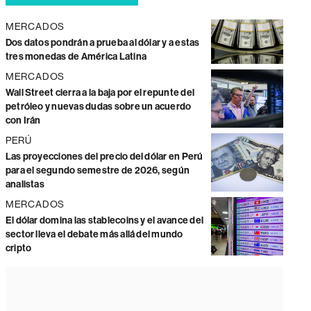
MERCADOS
Dos datos pondrán a prueba al dólar y a estas
tres monedas de América Latina
MERCADOS
Wall Street cierra a la baja por el repunte del
petróleo y nuevas dudas sobre un acuerdo
con Irán
PERÚ
Las proyecciones del precio del dólar en Perú
para el segundo semestre de 2026, según
analistas
MERCADOS
El dólar domina las stablecoins y el avance del
sector lleva el debate más allá del mundo
cripto