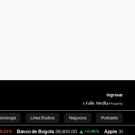
Ingresar
ecnología
Línea Studios
Negocios
Podcasts
nco de Bogota
38,900.00
Apple
312.53
+0.46%
+0.51%
English