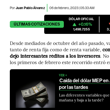
Por
Juan Pablo Álvarez
06 de febrero, 2023 | 05:33 AM
DÓLAR OFICIAL
+0.16%
ÚLTIMAS
COTIZACIONES
1,498.7255
3
Desde mediados de octubre del año pasado, var
tanto de renta fija como de renta variable,
com
dejó interesantes réditos a los inversores
. No
los primeros de febrero este recorrido entró e
VER +
Caída del dólar MEP en
por las tardes
Las diferentes variables que 
mañana y baja a la tarde?