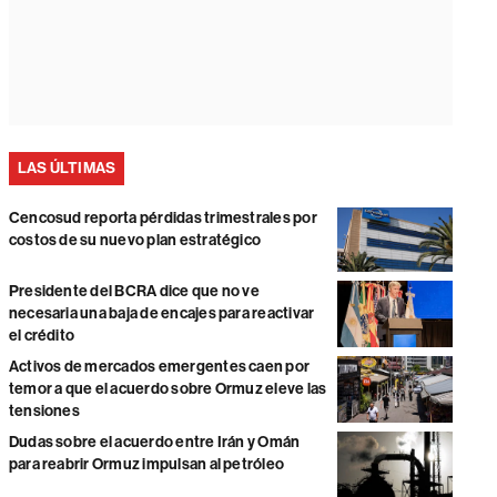
LAS ÚLTIMAS
Cencosud reporta pérdidas trimestrales por
costos de su nuevo plan estratégico
Presidente del BCRA dice que no ve
necesaria una baja de encajes para reactivar
el crédito
Activos de mercados emergentes caen por
temor a que el acuerdo sobre Ormuz eleve las
tensiones
Dudas sobre el acuerdo entre Irán y Omán
para reabrir Ormuz impulsan al petróleo