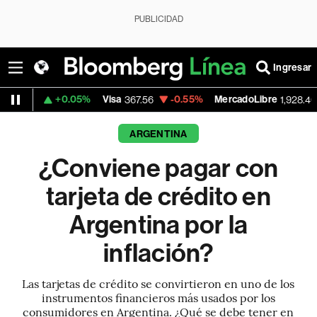
PUBLICIDAD
Ingresar
0.05%
Visa
-0.55%
MercadoLibre
+2.03%
367.56
1,928.46
ARGENTINA
¿Conviene pagar con
tarjeta de crédito en
Argentina por la
inflación?
Las tarjetas de crédito se convirtieron en uno de los
instrumentos financieros más usados por los
consumidores en Argentina. ¿Qué se debe tener en