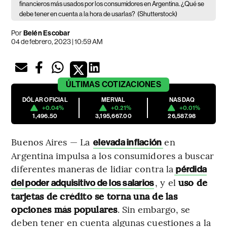
financieros más usados por los consumidores en Argentina. ¿Qué se
debe tener en cuenta a la hora de usarlas?
(Shutterstock)
Por
Belén Escobar
04 de febrero, 2023 | 10:59 AM
ÚLTIMAS
COTIZACIONES
DÓLAR OFICIAL
MERVAL
NASDAQ
+0.04%
+0.21%
+0.01%
1,496.50
3,195,667.00
26,587.98
Buenos Aires — La
en
elevada inflación
Argentina impulsa a los consumidores a buscar
diferentes maneras de lidiar contra la
pérdida
, y el
uso de
del poder adquisitivo de los salarios
tarjetas de crédito se torna una de las
opciones más populares
. Sin embargo, se
deben tener en cuenta algunas cuestiones a la