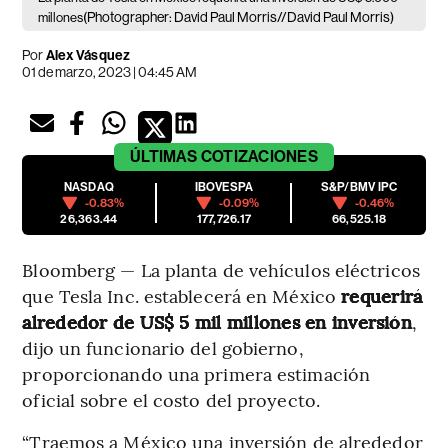
(Photographer: David Paul Morris//David Paul Morris)
millones
Por
Alex Vásquez
01 de marzo, 2023 | 04:45 AM
ÚLTIMAS
COTIZACIONES
NASDAQ
IBOVESPA
S&P/BMV IPC
-0.83%
-0.09%
-0.46%
26,363.44
177,726.17
66,525.18
Bloomberg — La planta de vehículos eléctricos
que Tesla Inc. establecerá en México
requerirá
alrededor de US$ 5 mil millones en inversión
,
dijo un funcionario del gobierno,
proporcionando una primera estimación
oficial sobre el costo del proyecto.
“Traemos a México una inversión de alrededor