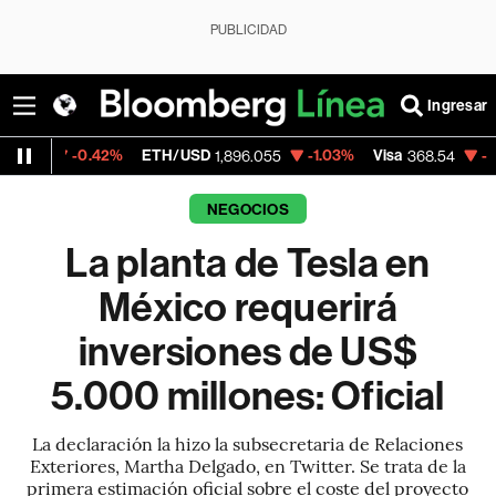
PUBLICIDAD
Ingresar
0.42%
ETH/USD
-1.03%
Visa
-0.28%
Merc
1,896.055
368.54
NEGOCIOS
La planta de Tesla en
México requerirá
inversiones de US$
5.000 millones: Oficial
La declaración la hizo la subsecretaria de Relaciones
Exteriores, Martha Delgado, en Twitter. Se trata de la
primera estimación oficial sobre el coste del proyecto