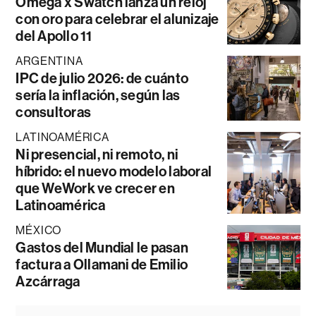
Omega x Swatch lanza un reloj
con oro para celebrar el alunizaje
del Apollo 11
ARGENTINA
IPC de julio 2026: de cuánto
sería la inflación, según las
consultoras
LATINOAMÉRICA
Ni presencial, ni remoto, ni
híbrido: el nuevo modelo laboral
que WeWork ve crecer en
Latinoamérica
MÉXICO
Gastos del Mundial le pasan
factura a Ollamani de Emilio
Azcárraga