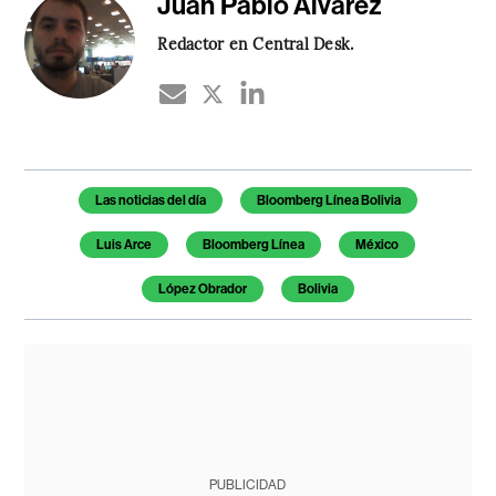
Juan Pablo Álvarez
Redactor en Central Desk.
Temas de este artículo
Las noticias del día
Bloomberg Línea Bolivia
Luis Arce
Bloomberg Línea
México
López Obrador
Bolivia
PUBLICIDAD