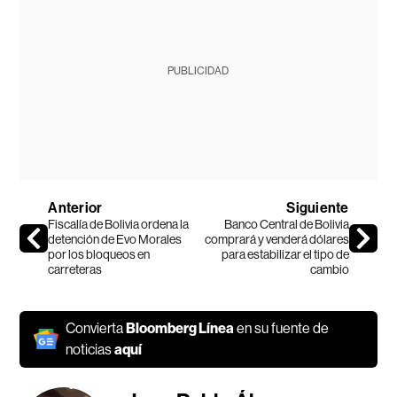
PUBLICIDAD
Anterior
Siguiente
Fiscalía de Bolivia ordena la
Banco Central de Bolivia
detención de Evo Morales
comprará y venderá dólares
por los bloqueos en
para estabilizar el tipo de
carreteras
cambio
Convierta
Bloomberg Línea
en su fuente de
noticias
aquí