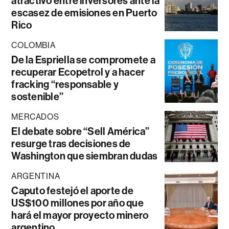
atractivo entre inversores ante la
escasez de emisiones en Puerto
Rico
COLOMBIA
De la Espriella se compromete a
recuperar Ecopetrol y a hacer
fracking “responsable y
sostenible”
MERCADOS
El debate sobre “Sell América”
resurge tras decisiones de
Washington que siembran dudas
ARGENTINA
Caputo festejó el aporte de
US$100 millones por año que
hará el mayor proyecto minero
argentino