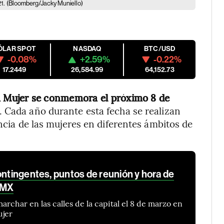
1.
(Bloomberg/Jacky Muniello)
ÓLAR SPOT
NASDAQ
BTC/USD
-0.08%
+2.59%
-0.22%
17.2449
26,584.99
64,152.73
la Mujer se conmemora el próximo 8 de
 Cada año durante esta fecha se realizan
ancia de las mujeres en diferentes ámbitos de
ontingentes, puntos de reunión y hora de
DMX
archar en las calles de la capital el 8 de marzo en
ujer