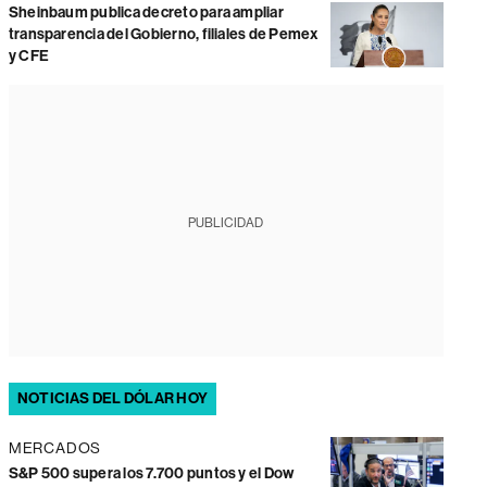
Sheinbaum publica decreto para ampliar
transparencia del Gobierno, filiales de Pemex
y CFE
PUBLICIDAD
NOTICIAS DEL DÓLAR HOY
MERCADOS
S&P 500 supera los 7.700 puntos y el Dow