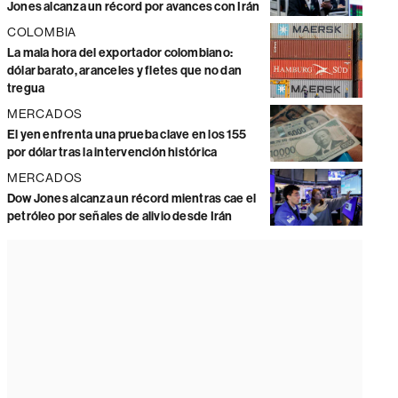
Jones alcanza un récord por avances con Irán
COLOMBIA
La mala hora del exportador colombiano:
dólar barato, aranceles y fletes que no dan
tregua
MERCADOS
El yen enfrenta una prueba clave en los 155
por dólar tras la intervención histórica
MERCADOS
Dow Jones alcanza un récord mientras cae el
petróleo por señales de alivio desde Irán