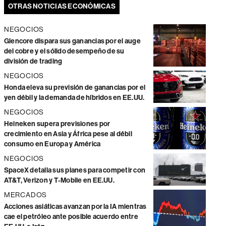
OTRAS NOTICIAS ECONÓMICAS
NEGOCIOS
Glencore dispara sus ganancias por el auge
del cobre y el sólido desempeño de su
división de trading
NEGOCIOS
Honda eleva su previsión de ganancias por el
yen débil y la demanda de híbridos en EE.UU.
NEGOCIOS
Heineken supera previsiones por
crecimiento en Asia y África pese al débil
consumo en Europa y América
NEGOCIOS
SpaceX detalla sus planes para competir con
AT&T, Verizon y T-Mobile en EE.UU.
MERCADOS
Acciones asiáticas avanzan por la IA mientras
cae el petróleo ante posible acuerdo entre