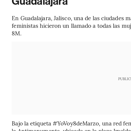
Guadalajara
En Guadalajara, Jalisco, una de las ciudades 
feministas hicieron un llamado a todas las muj
8M.
PUBLIC
Bajo la etiqueta #YoVoy8deMarzo, una red femi
la Antimonumenta, ubicada en la plaza Imelda V