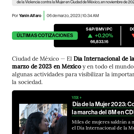
de la Violencia contra la Mujer en Ciudad de México, en noviembre de 202
Por
Yanin Alfaro
06 de marzo, 2023 | 10:34 AM
S&P/BMV IPC
D
+0.20%
ÚLTIMAS
COTIZACIONES
66,833.16
Ciudad de México — El
Día Internacional de 
marzo de 2023 en México
y en todo el mundo.
algunas actividades para visibilizar la import
la sociedad.
VER +
Día de la Mujer 2023: C
la marcha del 8M en C
Miles de mujeres saldrán a m
el Día Internacional de la M