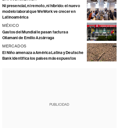
Ni presencial, ni remoto, ni híbrido: el nuevo
modelo laboral que WeWork ve crecer en
Latinoamérica
MÉXICO
Gastos del Mundial le pasan factura a
Ollamani de Emilio Azcárraga
MERCADOS
El Niño amenaza a América Latina y Deutsche
Bank identifica los países más expuestos
PUBLICIDAD