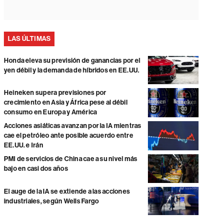
LAS ÚLTIMAS
Honda eleva su previsión de ganancias por el
yen débil y la demanda de híbridos en EE.UU.
Heineken supera previsiones por
crecimiento en Asia y África pese al débil
consumo en Europa y América
Acciones asiáticas avanzan por la IA mientras
cae el petróleo ante posible acuerdo entre
EE.UU. e Irán
PMI de servicios de China cae a su nivel más
bajo en casi dos años
El auge de la IA se extiende a las acciones
industriales, según Wells Fargo