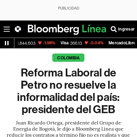
PUBLICIDAD
Ingresar
-1.98%
Visa
-0.04%
MercadoLibre
44.603
366.13
1,879.59
COLOMBIA
Reforma Laboral de
Petro no resuelve la
informalidad del país:
presidente del GEB
Juan Ricardo Ortega, presidente del Grupo de
Energía de Bogotá, le dijo a Bloomberg Línea que
reducir los contratos a término fijo no es realista y que