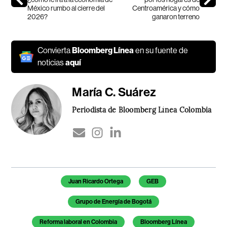
México rumbo al cierre del
Centroamérica y cómo
2026?
ganaron terreno
Convierta
Bloomberg Línea
en su fuente de
noticias
aquí
María C. Suárez
Periodista de Bloomberg Línea Colombia
Temas de este artículo
Juan Ricardo Ortega
GEB
Grupo de Energía de Bogotá
Reforma laboral en Colombia
Bloomberg Línea