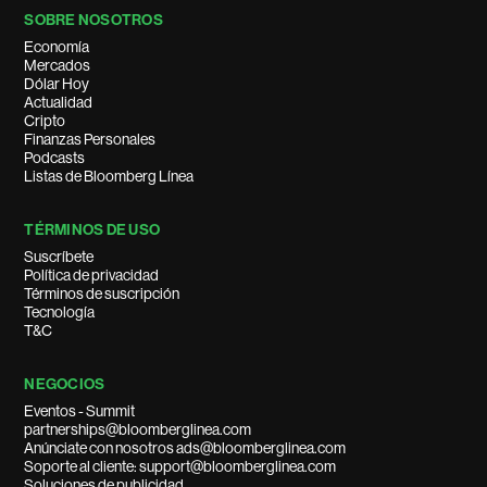
SOBRE NOSOTROS
Economía
Mercados
Dólar Hoy
Actualidad
Cripto
Finanzas Personales
Podcasts
Listas de Bloomberg Línea
TÉRMINOS DE USO
Suscríbete
Política de privacidad
Términos de suscripción
Tecnología
T&C
NEGOCIOS
Eventos - Summit
partnerships@bloomberglinea.com
Anúnciate con nosotros ads@bloomberglinea.com
Soporte al cliente: support@bloomberglinea.com
Soluciones de publicidad