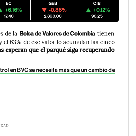
EC
GEB
CIB
+6.16%
-0.86%
+0.12%
17.40
2,890.00
90.25
s de la
tienen
Bolsa de Valores de Colombia
 el 63% de ese valor lo acumulan las cinco
as esperan que el parqué siga recuperando
etrol en BVC se necesita más que un cambio de
IDAD