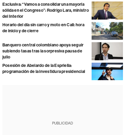
Exclusiva: “Vamos a consolidar una mayoría
sólida en el Congreso”: Rodrigo Lara, ministro
del Interior
Horario del día sin carro y moto en Cali: hora
de inicio y de cierre
Banquero central colombiano apoya seguir
subiendo tasas tras la sorpresiva pausa de
julio
Posesión de Abelardo de la Espriella:
programación de la investidura presidencial
PUBLICIDAD