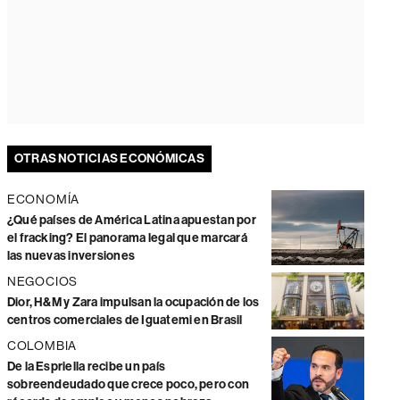
OTRAS NOTICIAS ECONÓMICAS
ECONOMÍA
¿Qué países de América Latina apuestan por
el fracking? El panorama legal que marcará
las nuevas inversiones
NEGOCIOS
Dior, H&M y Zara impulsan la ocupación de los
centros comerciales de Iguatemi en Brasil
COLOMBIA
De la Espriella recibe un país
sobreendeudado que crece poco, pero con