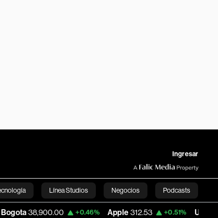
Ingresar
ecnología
Línea Studios
Negocios
Podcasts
38,900.00
Apple
312.53
USD COP
3,159
+0.46%
+0.51%
English