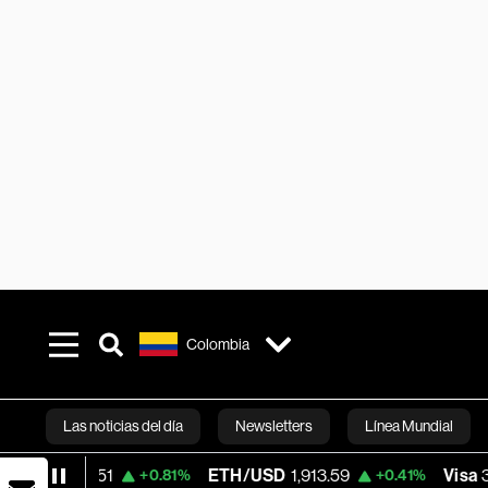
Colombia
Las noticias del día
Newsletters
Línea Mundial
915.51
ETH/USD
1,913.59
Visa
370.47
+0.81%
+0.41%
Bloomberg 