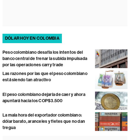
DÓLAR HOY EN COLOMBIA
Peso colombiano desafía los intentos del
banco central de frenar la subida impulsada
por las operaciones carry trade
Las razones por las que el peso colombiano
está siendo tan atractivo
El peso colombiano dejaría de caer y ahora
apuntará hacia los COP$3.500
La mala hora del exportador colombiano:
dólar barato, aranceles y fletes que no dan
tregua