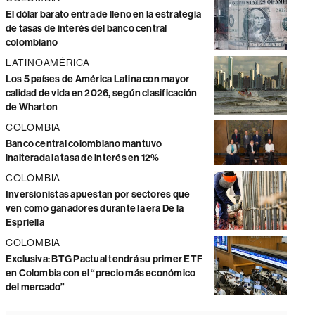
El dólar barato entra de lleno en la estrategia
de tasas de interés del banco central
colombiano
LATINOAMÉRICA
Los 5 países de América Latina con mayor
calidad de vida en 2026, según clasificación
de Wharton
COLOMBIA
Banco central colombiano mantuvo
inalterada la tasa de interés en 12%
COLOMBIA
Inversionistas apuestan por sectores que
ven como ganadores durante la era De la
Espriella
COLOMBIA
Exclusiva: BTG Pactual tendrá su primer ETF
en Colombia con el “precio más económico
del mercado”