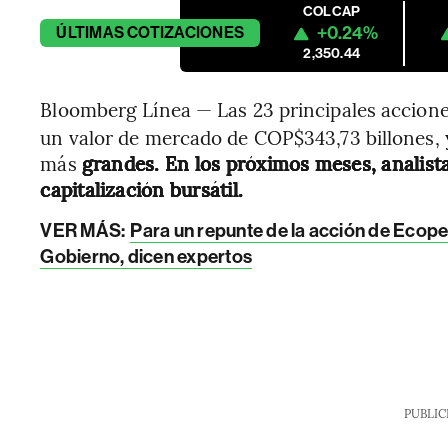
COLCAP
+0.24%
ÚLTIMAS
COTIZACIONES
2,350.44
Bloomberg Línea — Las 23 principales accione
un valor de mercado de COP$343,73 billones, y
más
grandes. En los próximos meses, analist
capitalización bursátil.
VER MÁS:
Para un repunte de la acción de Ecop
Gobierno, dicen expertos
PUBLIC