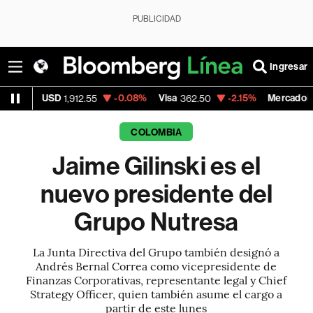
PUBLICIDAD
Ingresar
USD
-0.08%
Visa
-2.15%
MercadoLibre
1,912.55
362.50
1,821.
COLOMBIA
Jaime Gilinski es el
nuevo presidente del
Grupo Nutresa
La Junta Directiva del Grupo también designó a
Andrés Bernal Correa como vicepresidente de
Finanzas Corporativas, representante legal y Chief
Strategy Officer, quien también asume el cargo a
partir de este lunes