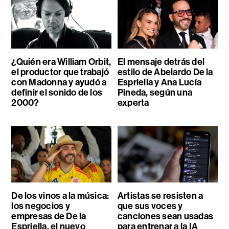
¿Quién era William Orbit,
El mensaje detrás del
el productor que trabajó
estilo de Abelardo De la
con Madonna y ayudó a
Espriella y Ana Lucía
definir el sonido de los
Pineda, según una
2000?
experta
De los vinos a la música:
Artistas se resisten a
los negocios y
que sus voces y
empresas de De la
canciones sean usadas
Espriella, el nuevo
para entrenar a la IA