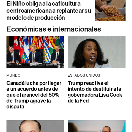
El Niño obliga a la caficultura
centroamericana a replantear su
modelo de producción
Económicas e internacionales
MUNDO
ESTADOS UNIDOS
Canadá lucha por llegar
Trump reactiva el
a un acuerdo antes de
intento de destituir a la
que el arancel del 50%
gobernadora Lisa Cook
de Trump agrave la
de la Fed
disputa