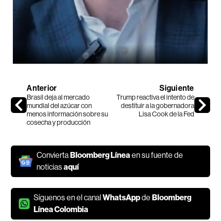
Anterior
Siguiente
Brasil deja al mercado
Trump reactiva el intento de
mundial del azúcar con
destituir a la gobernadora
menos información sobre su
Lisa Cook de la Fed
cosecha y producción
Convierta
Bloomberg Línea
en su fuente de
noticias
aquí
Síguenos en el canal
WhatsApp
de
Bloomberg
Línea Colombia