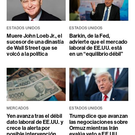
ESTADOS UNIDOS
ESTADOS UNIDOS
Muere John Loeb Jr., el
Barkin, de la Fed,
sucesor de una dinastía
advierte que el mercado
de Wall Street que se
laboral de EE.UU. está
volcó a la política
en un “equilibrio débil”
MERCADOS
ESTADOS UNIDOS
Yen avanza tras el débil
Trump dice que avanzan
dato laboral de EE.UU. y
las negociaciones sobre
crece la alerta por
Ormuz mientras Irán
posible intervención
evalúa veto a EE.UU.