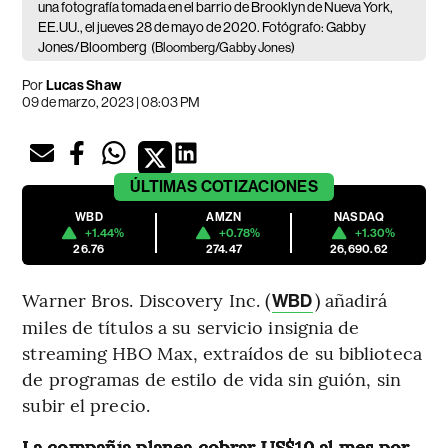
una fotografía tomada en el barrio de Brooklyn de Nueva York,
EE.UU., el jueves 28 de mayo de 2020. Fotógrafo: Gabby
Jones/Bloomberg
(Bloomberg/Gabby Jones)
Por
Lucas Shaw
09 de marzo, 2023 | 08:03 PM
ÚLTIMAS
COTIZACIONES
WBD
AMZN
NASDAQ
+1.44%
+0.78%
+1.30%
26.76
274.47
26,690.62
Warner Bros. Discovery Inc. (
) añadirá
WBD
miles de títulos a su servicio insignia de
streaming HBO Max, extraídos de su biblioteca
de programas de estilo de vida sin guión, sin
subir el precio.
La compañía planea cobrar US$10 al mes por