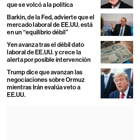
que se volcó a la política
Barkin, de la Fed, advierte que el
mercado laboral de EE.UU. está
en un “equilibrio débil”
Yen avanza tras el débil dato
laboral de EE.UU. y crece la
alerta por posible intervención
Trump dice que avanzan las
negociaciones sobre Ormuz
mientras Irán evalúa veto a
EE.UU.