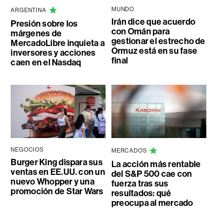
MUNDO
ARGENTINA
Irán dice que acuerdo
Presión sobre los
con Omán para
márgenes de
gestionar el estrecho de
MercadoLibre inquieta a
Ormuz está en su fase
inversores y acciones
final
caen en el Nasdaq
NEGOCIOS
MERCADOS
Burger King dispara sus
La acción más rentable
ventas en EE.UU. con un
del S&P 500 cae con
nuevo Whopper y una
fuerza tras sus
promoción de Star Wars
resultados: qué
preocupa al mercado