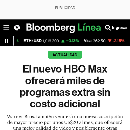
PUBLICIDAD
Ingresar
ETH/USD
+0.13%
Visa
-2.15%
MercadoLib
1,916.393
362.50
ACTUALIDAD
El nuevo HBO Max
ofrecerá miles de
programas extra sin
costo adicional
Warner Bros. también venderá una nueva suscripción
de mayor precio por unos US$20 al mes, que ofrecerá
una mejor calidad de video y posiblemente otras