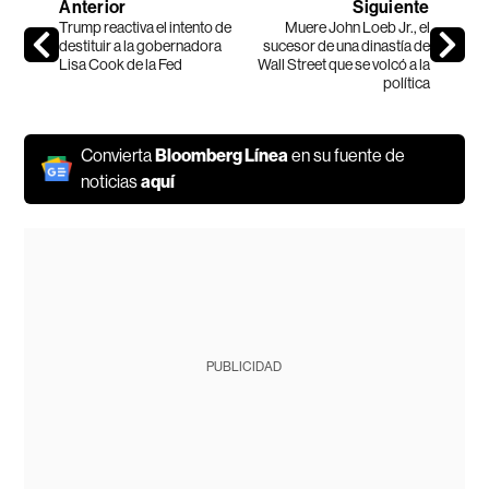
Anterior
Siguiente
Trump reactiva el intento de
Muere John Loeb Jr., el
destituir a la gobernadora
sucesor de una dinastía de
Lisa Cook de la Fed
Wall Street que se volcó a la
política
Convierta
Bloomberg Línea
en su fuente de
noticias
aquí
PUBLICIDAD