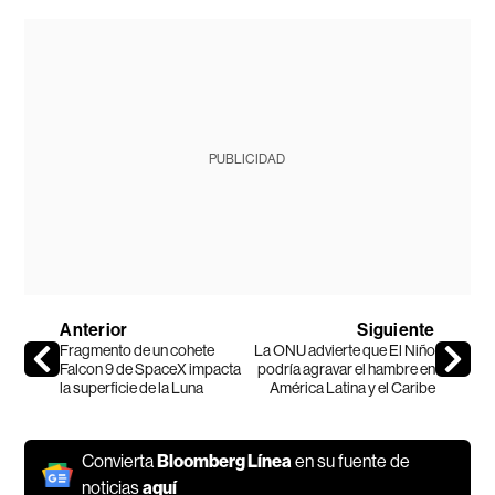
PUBLICIDAD
Anterior
Siguiente
Fragmento de un cohete
La ONU advierte que El Niño
Falcon 9 de SpaceX impacta
podría agravar el hambre en
la superficie de la Luna
América Latina y el Caribe
Convierta
Bloomberg Línea
en su fuente de
noticias
aquí