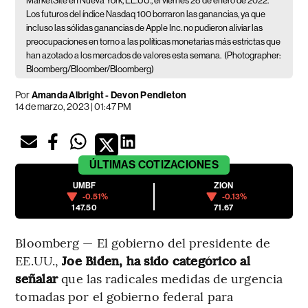
MarketSite en Nueva York, EE.UU., el viernes 28 de enero de 2022.
Los futuros del índice Nasdaq 100 borraron las ganancias, ya que
incluso las sólidas ganancias de Apple Inc. no pudieron aliviar las
preocupaciones en torno a las políticas monetarias más estrictas que
han azotado a los mercados de valores esta semana.
(Photographer:
Bloomberg/Bloomber/Bloomberg)
Por
Amanda Albright - Devon Pendleton
14 de marzo, 2023 | 01:47 PM
ÚLTIMAS
COTIZACIONES
UMBF
ZION
-0.51%
-0.13%
147.50
71.67
Bloomberg — El gobierno del presidente de
EE.UU.,
Joe Biden,
ha sido categórico al
señalar
que las radicales medidas de urgencia
tomadas por el gobierno federal para