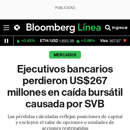
PUBLICIDAD
Ingresar
42%
ETH/USD
+0.96%
Visa
-0.47%
Merca
1,893.38
367.87
MERCADOS
Ejecutivos bancarios
perdieron US$267
millones en caída bursátil
causada por SVB
Las pérdidas calculadas reflejan posiciones de capital
y excluyen el valor de opciones o unidades de
acciones restringidas