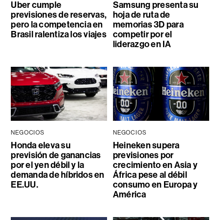
Uber cumple
Samsung presenta su
previsiones de reservas,
hoja de ruta de
pero la competencia en
memorias 3D para
Brasil ralentiza los viajes
competir por el
liderazgo en IA
NEGOCIOS
NEGOCIOS
Honda eleva su
Heineken supera
previsión de ganancias
previsiones por
por el yen débil y la
crecimiento en Asia y
demanda de híbridos en
África pese al débil
EE.UU.
consumo en Europa y
América