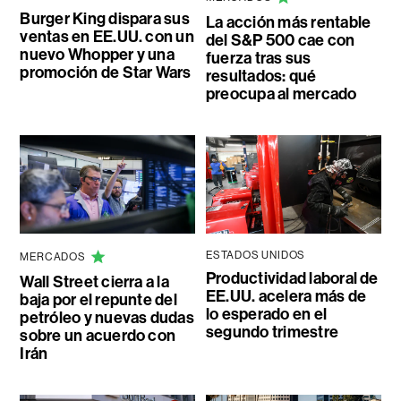
Burger King dispara sus
La acción más rentable
ventas en EE.UU. con un
del S&P 500 cae con
nuevo Whopper y una
fuerza tras sus
promoción de Star Wars
resultados: qué
preocupa al mercado
ESTADOS UNIDOS
MERCADOS
Productividad laboral de
Wall Street cierra a la
EE.UU. acelera más de
baja por el repunte del
lo esperado en el
petróleo y nuevas dudas
segundo trimestre
sobre un acuerdo con
Irán