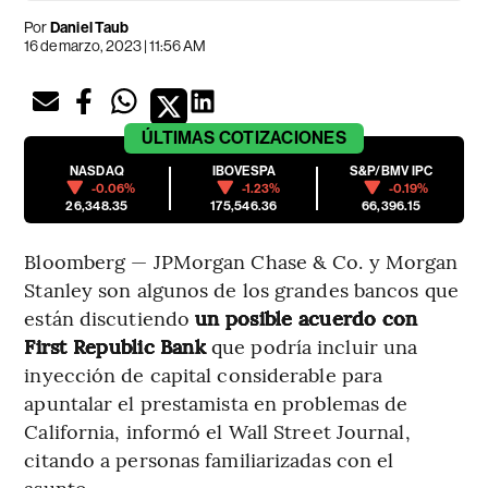
Por
Daniel Taub
16 de marzo, 2023 | 11:56 AM
ÚLTIMAS
COTIZACIONES
NASDAQ
IBOVESPA
S&P/BMV IPC
-0.06%
-1.23%
-0.19%
26,348.35
175,546.36
66,396.15
Bloomberg — JPMorgan Chase & Co. y Morgan
Stanley son algunos de los grandes bancos que
están discutiendo
un posible acuerdo con
First Republic Bank
que podría incluir una
inyección de capital considerable para
apuntalar el prestamista en problemas de
California, informó el Wall Street Journal,
citando a personas familiarizadas con el
asunto.