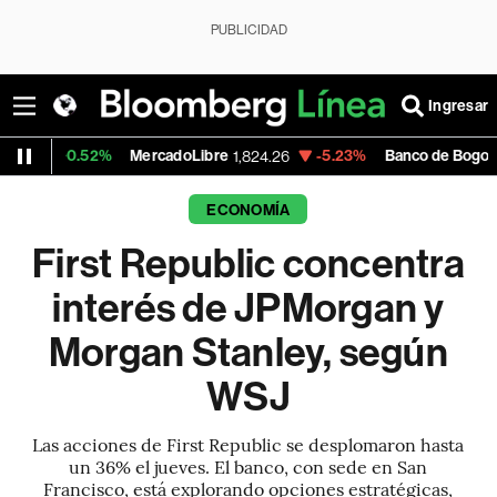
PUBLICIDAD
Ingresar
.52%
MercadoLibre
-5.23%
Banco de Bogota
1,824.26
38,900.0
ECONOMÍA
First Republic concentra
interés de JPMorgan y
Morgan Stanley, según
WSJ
Las acciones de First Republic se desplomaron hasta
un 36% el jueves. El banco, con sede en San
Francisco, está explorando opciones estratégicas,