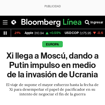
PUBLICIDAD
Ingresar
1%
Apple
+0.55%
USD COP
-0.63%
Tesla
310.94
3,175.95
3
EUROPA
Xi llega a Moscú, dando a
Putin impulso en medio
de la invasión de Ucrania
El viaje de supone el mayor esfuerzo hasta la fecha de
Xi para desempeñar el papel de pacificador en su
intento de negociar el fin de la guerra