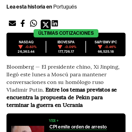
Lea esta historia en
Portugués
ÚLTIMAS
COTIZACIONES
NASDAQ
IBOVESPA
S&P/BMV IPC
-0.83%
-0.09%
-0.46%
26,363.44
177,726.17
66,525.18
Bloomberg — El presidente chino, Xi Jinping,
llegó este lunes a Moscú para mantener
conversaciones con su homólogo ruso
Vladimir Putin.
Entre los temas previstos se
encuentra la propuesta de Pekín para
terminar la guerra en Ucrania
VER +
CPI emite orden de arresto